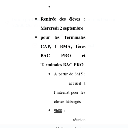
Rentrée des élèves
:
Lycée professionnel Jean Monnet, 9 rue des Ursulines,
22800 Quintin
Mercredi 2 septembre
02.96.74.86.26
pour les Terminales
ce.0220075M@ac-rennes.fr
CAP, 1 BMA, 1ères
BAC PRO et
Terminales BAC PRO
A partir de 8h15
:
accueil à
l’internat pour les
élèves hébergés
9h00
:
réunion