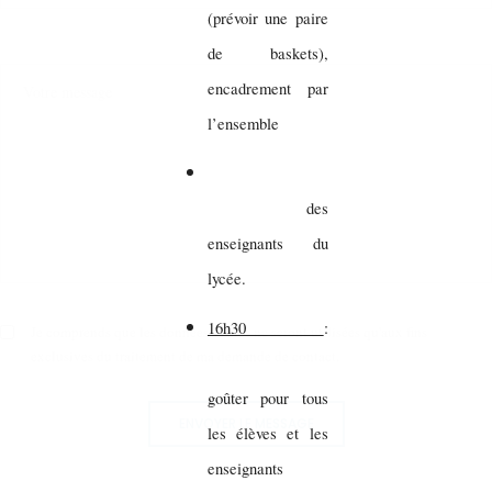
(prévoir une paire
de baskets),
encadrement par
l’ensemble
des
enseignants du
lycée.
16h30
:
Je comprends que les données saisies ne seront utilisées qu'aux fins
exclusives du traitement de ma demande de contact.
goûter pour tous
ENVOYER LE MESSAGE
les élèves et les
enseignants