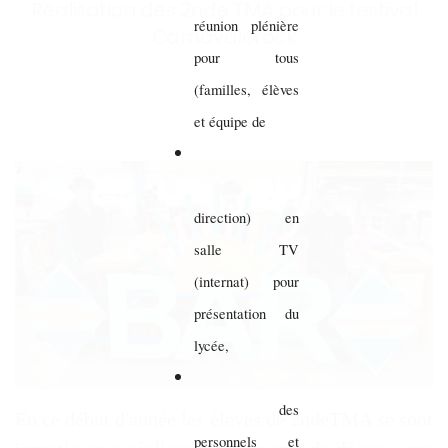
Réalisation des 2nde TMA pour le festival
réunion plénière
Carnavalorock
pour tous
(familles, élèves
et équipe de
direction) en
salle TV
(internat) pour
présentation du
lycée,
des
En ce début d'année les élèves de 2ndeTMA se sont
personnels et