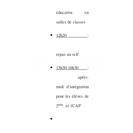
éducative en
salles de classes
12h20
:
repas au self
Laissez-nous un message
13h30-16h30
:
après-
midi d’intégration
pour les élèves de
nde
2
, et 1CAP