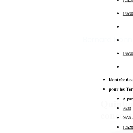
12h2
13h3
(pr
Bernard Honne
de
16h3
Rentrée des
pour les T
A par
9h00
9h30 
12h20