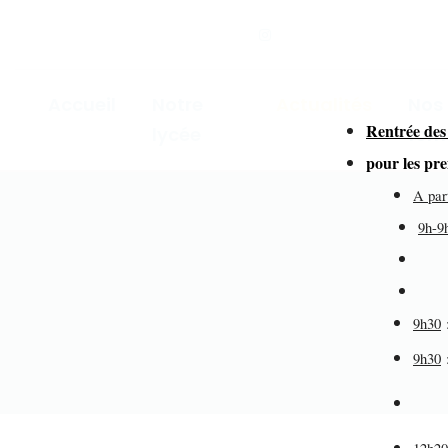
Accueil
Notre
Actualités
Nos
Rentrée des
lycée
for
pour les pr
A par
9h-9
dir
de
9h30
9h30
éd