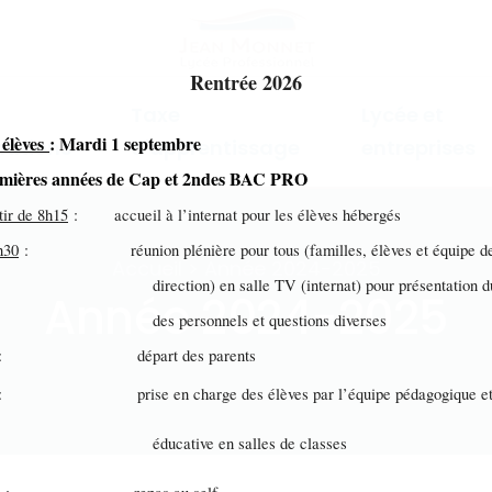
Rentrée 2026
Taxe
Lycée et
 élèves
: Mardi 1 septembre
mations
d'apprentissage
entreprises
emières années de Cap et 2ndes BAC PRO
tir de 8h15
: accueil à l’internat pour les élèves hébergés
h30
: réunion plénière pour tous (familles, élèves et équipe d
Accueil > Année 2024-2025
ection) en salle TV (internat) pour présentation du 
Année 2024-2025
s personnels et questions diverses
: départ des parents
: prise en charge des élèves par l’équipe pédagogique e
ucative en salles de classes