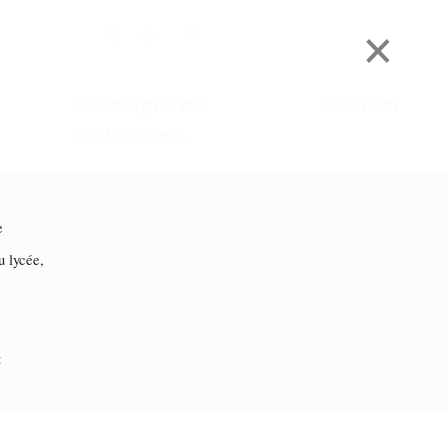
×
Catalogue de
Contact
réalisations
e
lycée,
t