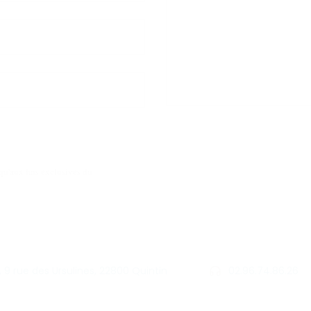
qu'aux fins exclusives du
9 rue des Ursulines, 22800 Quintin
02.96.74.86.26