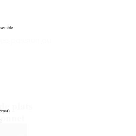
emble
vec passion au
rnat)
s