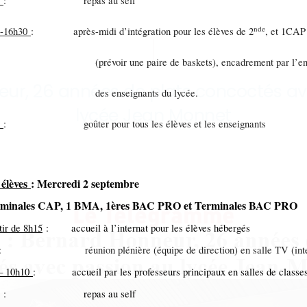
0
: repas au self
nde
0-16h30
: après-midi d’intégration pour les élèves de 2
, et 1CAP
évoir une paire de baskets), encadrement par l’ens
ur, 26 années de plats concoctés a
s enseignants du lycée.
lycée Jean Monnet
0
: goûter pour tous les élèves et les enseignants
 élèves
: Mercredi 2 septembre
erminales CAP, 1 BMA, 1ères BAC PRO et Terminales BAC PRO
tir de 8h15
: accueil à l’internat pour les élèves hébergés
: réunion plénière (équipe de direction) en salle TV (inte
– 10h10
: accueil par les professeurs principaux en salles de classe
: repas au self