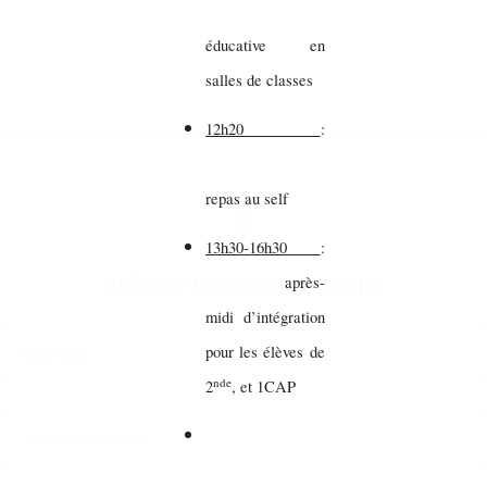
éducative en
salles de classes
12h20
:
repas au self
13h30-16h30
:
Laissez-nous un message
après-
midi d’intégration
pour les élèves de
nde
2
, et 1CAP