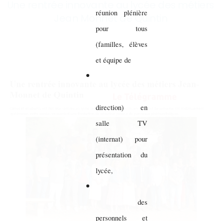
Une rentrée innovante au lycée des métiers
réunion plénière
Jean Monnet de Quintin
pour tous
(familles, élèves
et équipe de
direction) en
salle TV
(internat) pour
présentation du
lycée,
des
personnels et