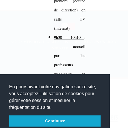
plénière (équipe
de direction) en
salle TV
(internat)
9h30 – 10h10
:
© 2026
MENTIONS LÉGALES
•
LISTE DES ARTICLES
•
WEBSCO
accueil
INNOVATIONS™
par les
professeurs
principaux en
salles de classes
En poursuivant votre navigation sur ce site,
12h20
:
vous acceptez l'utilisation de cookies pour
gérer votre session et mesurer la
fréquentation du site.
repas au self
Mise en place des
Continuer