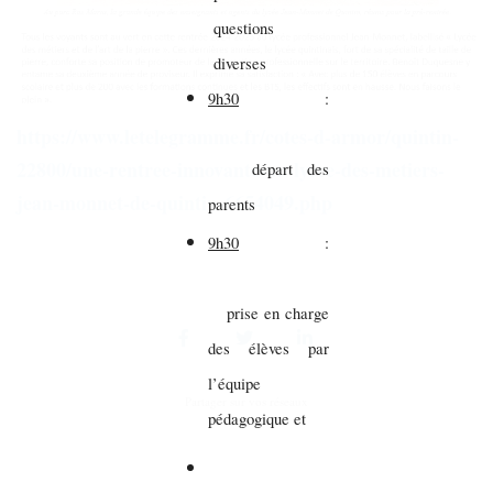
questions
diverses
9h30
:
https://www.letelegramme.fr/cotes-d-armor/quintin-
22800/une-rentree-innovante-au-lycee-des-metiers-
départ des
jean-monnet-de-quintin-6654049.php
parents
9h30
:
prise en charge
des élèves par
l’équipe
Partager sur vos réseaux
pédagogique et