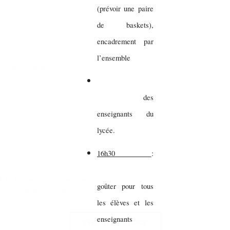
(prévoir une paire
de baskets),
encadrement par
l’ensemble
des
enseignants du
lycée.
16h30
:
Je comprends que les données saisies ne seront utilisées qu'aux fins
goûter pour tous
exclusives du traitement de ma demande de contact.
les élèves et les
enseignants
ENVOYER LE MESSAGE