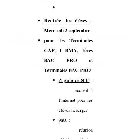
Rentrée des élèves
:
Mercredi 2 septembre
Lycée professionnel Jean Monnet, 9 rue des Ursulines,
pour les Terminales
22800 Quintin
CAP, 1 BMA, 1ères
02.96.74.86.26
BAC PRO et
ce.0220075M@ac-rennes.fr
Terminales BAC PRO
A partir de 8h15
:
accueil à
l’internat pour les
élèves hébergés
9h00
:
réunion