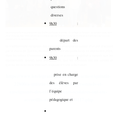
questions
diverses
9h30
:
départ des
parents
9h30
:
prise en charge
https://www.letelegramme.fr/cotes-d-armor/quintin-
des élèves par
22800/a-quintin-les-nouveaux-personnels-et-
enseignants-des-etablissements-scolaires-ont-ete-
l’équipe
accueillis-a-la-mairie-6670117.php
pédagogique et