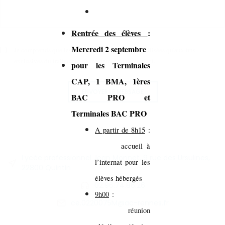
Rentrée des élèves
:
Mercredi 2 septembre
Je comprends que les données saisies ne seront utilisées qu'aux fins
exclusives du traitement de ma demande de contact.
pour les Terminales
CAP, 1 BMA, 1ères
ENVOYER LE MESSAGE
BAC PRO et
Terminales BAC PRO
A partir de 8h15
:
accueil à
Lycée professionnel Jean Monnet, 9 rue des Ursulines,
l’internat pour les
22800 Quintin
élèves hébergés
02.96.74.86.26
9h00
:
ce.0220075M@ac-rennes.fr
réunion