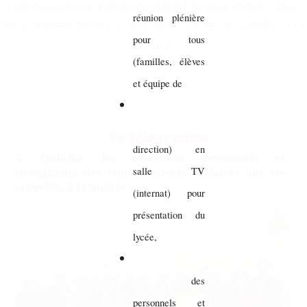
Les nouveaux personnels et enseignants des
réunion plénière
établissements scolaires ont été accueillis à la
pour tous
mairie
(familles, élèves
et équipe de
direction) en
salle TV
(internat) pour
présentation du
lycée,
des
personnels et