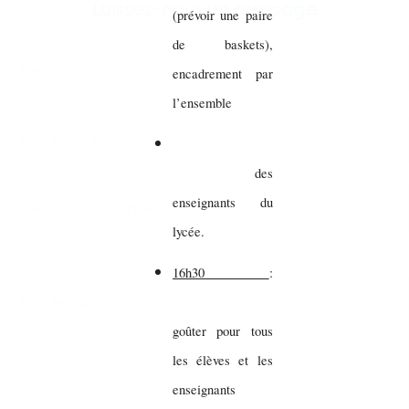
Laissez-nous un message
(prévoir une paire
de baskets),
encadrement par
l’ensemble
des
enseignants du
lycée.
16h30
:
goûter pour tous
les élèves et les
enseignants