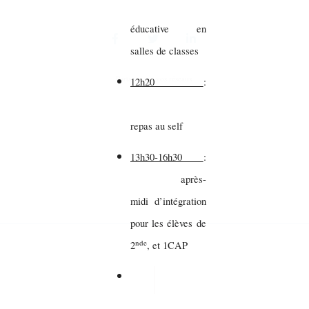
éducative en
salles de classes
Partager sur vos réseaux
12h20
:
repas au self
13h30-16h30
:
après-
midi d’intégration
pour les élèves de
nde
2
, et 1CAP