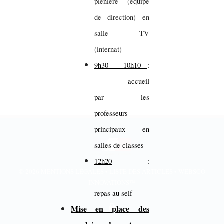
plénière (équipe
de direction) en
salle TV
(internat)
9h30 – 10h10
:
accueil
par les
professeurs
principaux en
salles de classes
12h20
:
© 2026
MENTIONS LÉGALES
•
LISTE DES ARTICLES
•
WEBSCO
INNOVATIONS™
repas au self
Mise en place des