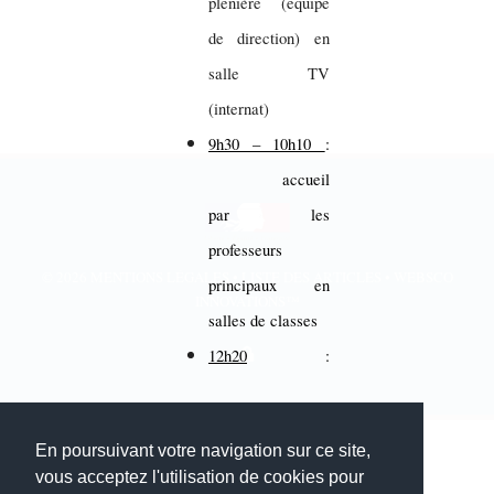
plénière (équipe
de direction) en
salle TV
(internat)
9h30 – 10h10
:
accueil
par les
professeurs
© 2026
MENTIONS LÉGALES
•
LISTE DES ARTICLES
•
WEBSCO
principaux en
INNOVATIONS™
salles de classes
12h20
:
repas au self
En poursuivant votre navigation sur ce site,
Mise en place des
vous acceptez l'utilisation de cookies pour