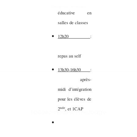
Partager sur vos réseaux
éducative en
salles de classes
12h20
:
repas au self
13h30-16h30
:
après-
midi d’intégration
pour les élèves de
nde
2
, et 1CAP
Laissez-nous un message