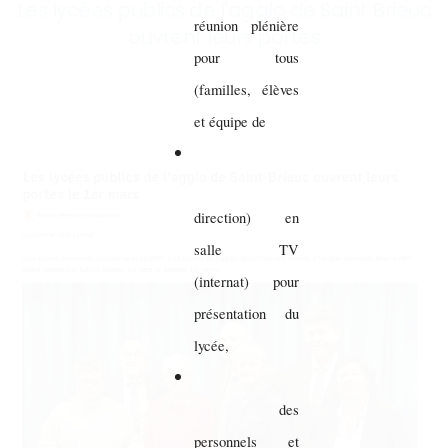
Les lycées publics de l'agglo de Saint Brieuc
réunion plénière
ouvrent leurs portes
pour tous
(familles, élèves
et équipe de
direction) en
salle TV
(internat) pour
présentation du
lycée,
des
personnels et