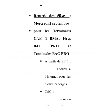
Je comprends que les données saisies ne seront utilisées qu'aux fins
exclusives du traitement de ma demande de contact.
Rentrée des élèves
:
ENVOYER LE MESSAGE
Mercredi 2 septembre
pour les Terminales
CAP, 1 BMA, 1ères
BAC PRO et
Lycée professionnel Jean Monnet, 9 rue des Ursulines,
Terminales BAC PRO
22800 Quintin
A partir de 8h15
:
02.96.74.86.26
accueil à
ce.0220075M@ac-rennes.fr
l’internat pour les
élèves hébergés
9h00
:
réunion