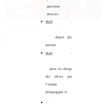
questions
diverses
9h30
:
départ des
parents
9h30
:
https://www.letelegramme.fr/cotes-d-armor/saint-brieuc-22000/les-
lycees-publics-de-lagglo-de-saint-brieuc-ouvrent-leurs-portes-le-1er-
prise en charge
mars-6757351.php
des élèves par
l’équipe
pédagogique et