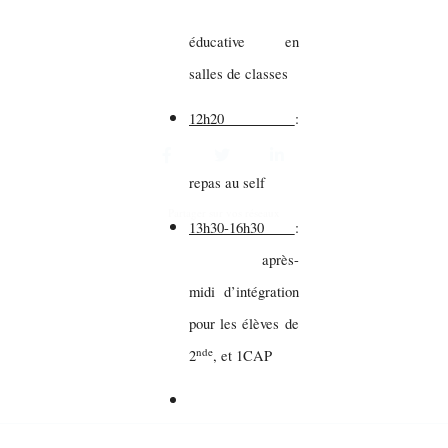
éducative en
salles de classes
12h20
:
repas au self
Partager sur vos réseaux
13h30-16h30
:
après-
midi d’intégration
pour les élèves de
nde
2
, et 1CAP