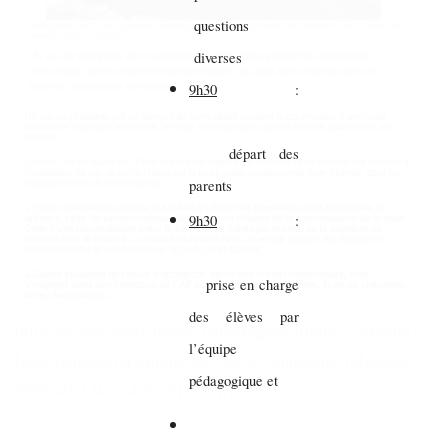
questions
diverses
9h30
:
départ des
parents
9h30
:
prise en charge
des élèves par
https://www.ouest-france.fr/bretagne/quintin-22800/un-
l’équipe
beau-partenariat-autour-du-vau-de-charpente-f8b6c84f-
pédagogique et
f786-40fd-9c1e-68a28fa513b1