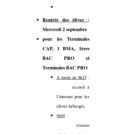
Rentrée des élèves
:
Mercredi 2 septembre
pour les Terminales
CAP, 1 BMA, 1ères
BAC PRO et
Je comprends que les données saisies ne seront utilisées qu'aux fins
exclusives du traitement de ma demande de contact.
Terminales BAC PRO
A partir de 8h15
:
ENVOYER LE MESSAGE
accueil à
l’internat pour les
élèves hébergés
9h00
:
Lycée professionnel Jean Monnet, 9 rue des Ursulines,
réunion
22800 Quintin