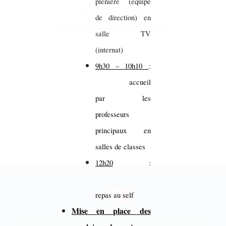
plénière (équipe
02.96.74.86.26
de direction) en
ce.0220075M@ac-rennes.fr
salle TV
(internat)
9h30 – 10h10
:
accueil
par les
professeurs
principaux en
salles de classes
12h20
:
repas au self
Mise en place des
© 2026
MENTIONS LÉGALES
•
LISTE DES ARTICLES
•
WEBSCO