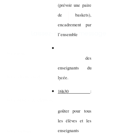
(prévoir une paire
de baskets),
encadrement par
Laissez-nous un message
l’ensemble
des
enseignants du
lycée.
16h30
:
goûter pour tous
les élèves et les
enseignants