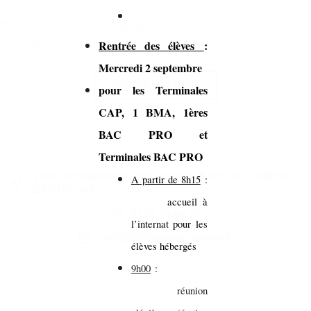
Je comprends que les données saisies ne seront utilisées qu'aux fins
exclusives du traitement de ma demande de contact.
Rentrée des élèves
:
Mercredi 2 septembre
ENVOYER LE MESSAGE
pour les Terminales
CAP, 1 BMA, 1ères
BAC PRO et
Terminales BAC PRO
Lycée professionnel Jean Monnet, 9 rue des Ursulines,
A partir de 8h15
:
22800 Quintin
accueil à
02.96.74.86.26
l’internat pour les
ce.0220075M@ac-rennes.fr
élèves hébergés
9h00
:
réunion