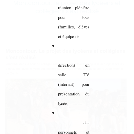
Montcontour. Le projet des lycéens et
réunion plénière
collégiens s'est réalisé
pour tous
(familles, élèves
et équipe de
direction) en
salle TV
(internat) pour
présentation du
lycée,
des
personnels et