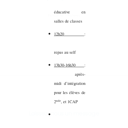
éducative en
Partager sur vos réseaux
salles de classes
12h20
:
repas au self
13h30-16h30
:
après-
midi d’intégration
pour les élèves de
nde
2
, et 1CAP
Laissez-nous un message