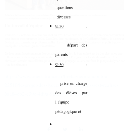
questions
diverses
9h30
:
départ des
parents
9h30
:
https://www.ouest-france.fr/bretagne/moncontour-
prise en charge
22510/le-projet-des-lyceens-et-collegiens-sest-realise-
des élèves par
6aa84cb2-c39c-4d9a-9a0e-708d355fff43
l’équipe
pédagogique et