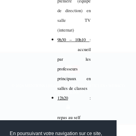
plénière (équipe
de direction) en
salle TV
(internat)
9h30 – 10h10
:
accueil
par les
professeurs
principaux en
© 2026
MENTIONS LÉGALES
•
LISTE DES ARTICLES
•
WEBSCO
salles de classes
INNOVATIONS™
12h20
:
repas au self
Mise en place des
En poursuivant votre navigation sur ce site,