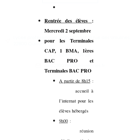
Rentrée des élèves
:
Mercredi 2 septembre
Lycée professionnel Jean Monnet, 9 rue des Ursulines,
pour les Terminales
22800 Quintin
CAP, 1 BMA, 1ères
02.96.74.86.26
BAC PRO et
ce.0220075M@ac-rennes.fr
Terminales BAC PRO
A partir de 8h15
:
accueil à
l’internat pour les
élèves hébergés
9h00
:
réunion