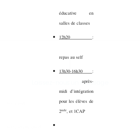
éducative en
salles de classes
12h20
:
repas au self
13h30-16h30
:
Laissez-nous un message
après-
midi d’intégration
pour les élèves de
nde
2
, et 1CAP