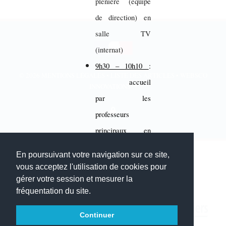
plénière (équipe
de direction) en
salle TV
(internat)
9h30 – 10h10
:
© 2026
MENTIONS LÉGALES
•
LISTE DES ARTICLES
•
WEBSCO
accueil
INNOVATIONS™
par les
professeurs
principaux en
salles de classes
En poursuivant votre navigation sur ce site,
12h20
:
vous acceptez l'utilisation de cookies pour
gérer votre session et mesurer la
fréquentation du site.
repas au self
Mise en place des
Continuer