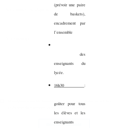
(prévoir une paire
de baskets),
encadrement par
l’ensemble
des
enseignants du
lycée.
16h30
:
Je comprends que les données saisies ne seront utilisées qu'aux fins
goûter pour tous
exclusives du traitement de ma demande de contact.
les élèves et les
enseignants
ENVOYER LE MESSAGE