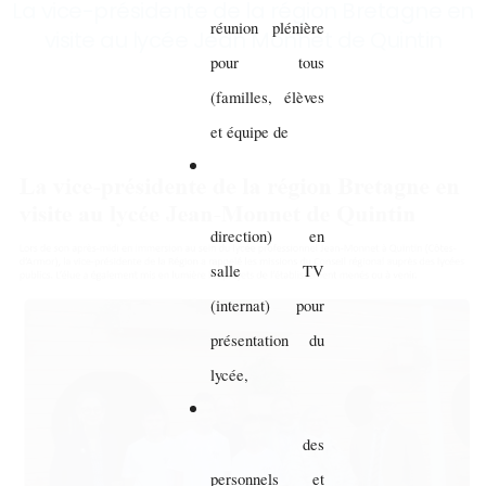
La vice-présidente de la région Bretagne en
réunion plénière
visite au lycée Jean Monnet de Quintin
pour tous
(familles, élèves
et équipe de
direction) en
salle TV
(internat) pour
présentation du
lycée,
des
personnels et