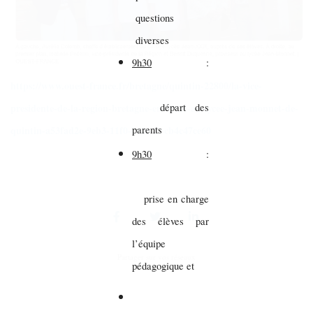
questions
diverses
9h30
:
https://www.ouest-france.fr/bretagne/quintin-22800/la-vice-
presidente-de-la-region-bretagne-en-visite-au-lycee-jean-monnet-de-
départ des
quintin-a53fad2e-9eb3-11f0-bf1a-3bcb4c47ce60
parents
9h30
:
prise en charge
des élèves par
l’équipe
Partager sur vos réseaux
pédagogique et