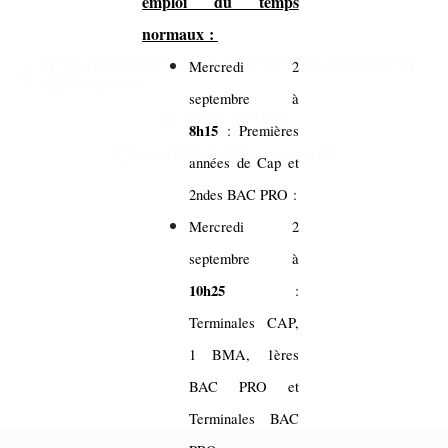
emploi du temps
normaux :
Lycée professionnel Jean Monnet, 9 rue des Ursulines,
Mercredi 2
22800 Quintin
septembre à
02.96.74.86.26
8h15
: Premières
ce.0220075M@ac-rennes.fr
années de Cap et
2ndes BAC PRO :
Mercredi 2
septembre à
10h25
:
Terminales CAP,
1 BMA, 1ères
BAC PRO et
Terminales BAC