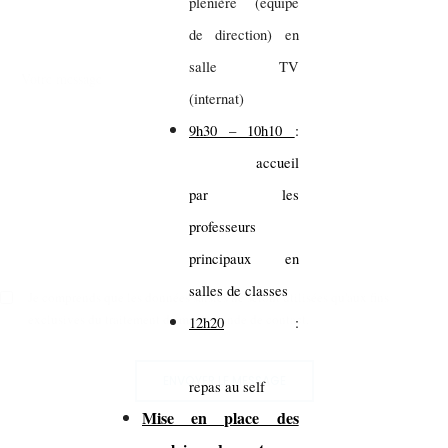
plénière (équipe
de direction) en
salle TV
(internat)
9h30 – 10h10
:
accueil
par les
professeurs
principaux en
salles de classes
Je comprends que les données saisies ne seront utilisées qu'aux fins
exclusives du traitement de ma demande de contact.
12h20
:
ENVOYER LE MESSAGE
repas au self
Mise en place des