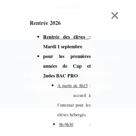
×
Rentrée 2026
Rentrée des élèves
:
Mardi 1 septembre
pour les premières
Accueil > BAC PRO Technicien Menuisier
Agenceur
années de Cap et
BAC PRO Technicien
2ndes BAC PRO
Menuisier Agenceur
A partir de 8h15
:
accueil à
l’internat pour les
élèves hébergés
9h-9h30
: