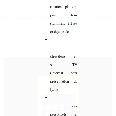
réunion plénière
pour tous
Expériences d'élèves menuisiers sur le Festival
(familles, élèves
Art Rock
et équipe de
direction) en
salle TV
(internat) pour
présentation du
lycée,
des
personnels et