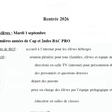
Rentrée 2026
Taxe
Lycée et
 élèves
: Mardi 1 septembre
mations
d'apprentissage
entreprises
emières années de Cap et 2ndes BAC PRO
tir de 8h15
: accueil à l’internat pour les élèves hébergés
h30
: réunion plénière pour tous (familles, élèves et équipe d
Accueil > BAC PRO Technicien Menuisier Agenceur
ection) en salle TV (internat) pour présentation du 
BAC PRO Technicien
s personnels et questions diverses
Menuisier Agenceur
: départ des parents
: prise en charge des élèves par l’équipe pédagogique e
ucative en salles de classes