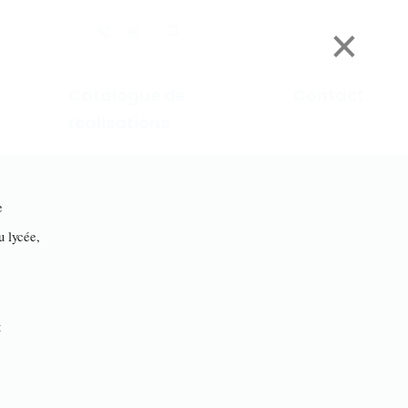
×
Catalogue de
Contact
réalisations
e
lycée,
t