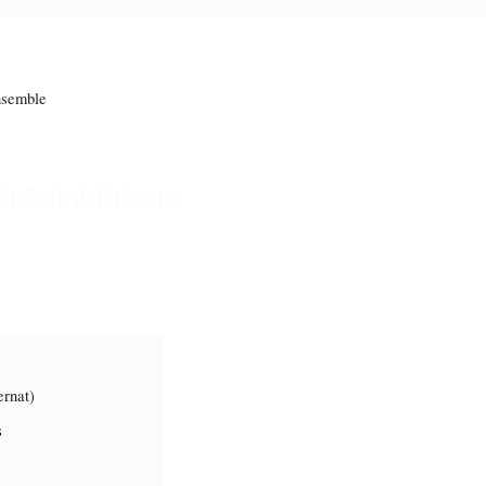
emble
 à Saint Brieuc
rnat)
s