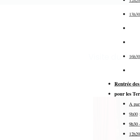
12h2
13h3
(pr
de
Visite du Peti
16h3
Rentrée des
pour les T
A par
9h00
9h30 
12h20