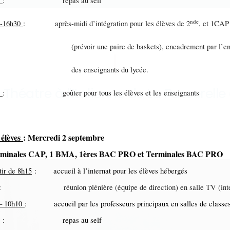
0
: repas au self
nde
0-16h30
: après-midi d’intégration pour les élèves de 2
, et 1CAP
évoir une paire de baskets), encadrement par l’ens
s enseignants du lycée.
t Théatre à l'Italienne de La Passerelle
0
: goûter pour tous les élèves et les enseignants
 élèves
: Mercredi 2 septembre
erminales CAP, 1 BMA, 1ères BAC PRO et Terminales BAC PRO
tir de 8h15
: accueil à l’internat pour les élèves hébergés
: réunion plénière (équipe de direction) en salle TV (inte
– 10h10
: accueil par les professeurs principaux en salles de classe
: repas au self