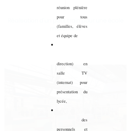
réunion plénière
pour tous
Réalisation d'un petit train pour une école
(familles, élèves
maternelle
et équipe de
direction) en
salle TV
(internat) pour
présentation du
lycée,
des
personnels et