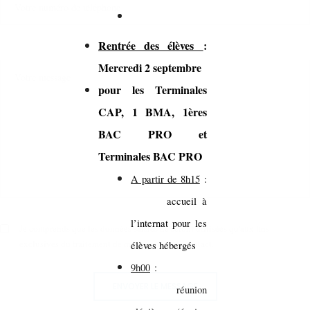
Rentrée des élèves
:
Mercredi 2 septembre
pour les Terminales
CAP, 1 BMA, 1ères
BAC PRO et
Terminales BAC PRO
A partir de 8h15
:
accueil à
l’internat pour les
Je comprends que les données saisies ne seront utilisées qu'aux fins
exclusives du traitement de ma demande de contact.
élèves hébergés
9h00
:
ENVOYER LE MESSAGE
réunion