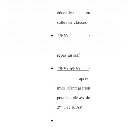
: corroyage, usinage, assemblage, ponçage et peinture.
éducative en
La livraison de ce joli train coloré de 8 m de long,
salles de classes
composé d'une locomotive et de quatre wagons a été
12h20
:
l'occasion d'une belle fête dans l'école où nos élèves ont
été chaleureusement remerciés et gâtés par les enfants.
repas au self
13h30-16h30
:
après-
midi d’intégration
pour les élèves de
Partager sur vos réseaux
nde
2
, et 1CAP