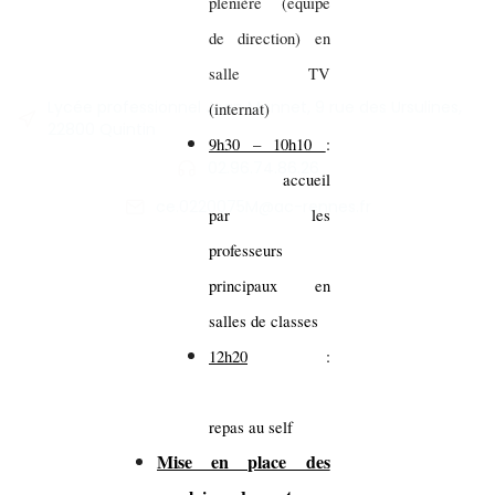
plénière (équipe
de direction) en
salle TV
Lycée professionnel Jean Monnet, 9 rue des Ursulines,
(internat)
22800 Quintin
9h30 – 10h10
:
02.96.74.86.26
accueil
ce.0220075M@ac-rennes.fr
par les
professeurs
principaux en
salles de classes
12h20
:
repas au self
Mise en place des