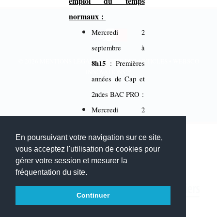
emploi du temps
normaux :
Mercredi 2
septembre à
© 2026
MENTIONS LÉGALES
•
LISTE DES ARTICLES
•
WEBSCO
8h15
: Premières
INNOVATIONS™
années de Cap et
2ndes BAC PRO :
Mercredi 2
septembre à
En poursuivant votre navigation sur ce site,
10h25
:
vous acceptez l'utilisation de cookies pour
Terminales CAP,
gérer votre session et mesurer la
1 BMA, 1ères
fréquentation du site.
BAC PRO et
Continuer
Terminales BAC