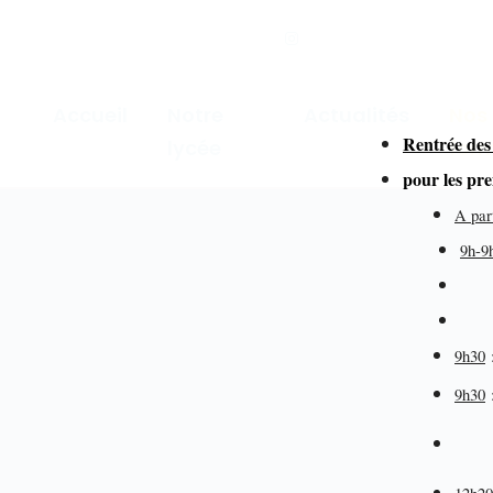
Accueil
Notre
Actualités
Nos
Rentrée des
lycée
for
pour les pr
A par
9h-9
dir
de
9h30
9h30
éd