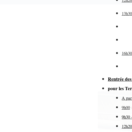
12h2
13h3
(pr
de
Réal
16h3
Rentrée des
pour les T
A par
9h00
9h30 
12h20