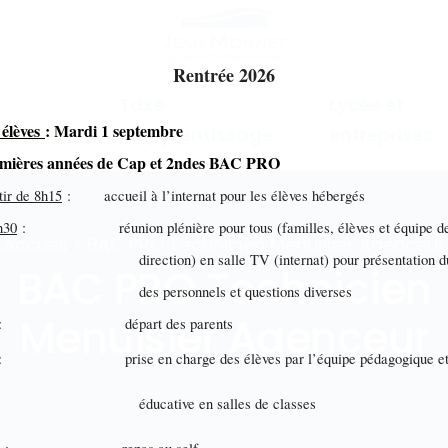
Rentrée 2026
Taxe
Lycée et
 élèves
: Mardi 1 septembre
mations
d'apprentissage
entreprises
emières années de Cap et 2ndes BAC PRO
tir de 8h15
: accueil à l’internat pour les élèves hébergés
h30
: réunion plénière pour tous (familles, élèves et équipe d
Accueil > BAC PRO Technicien Menuisier Agenceur
ection) en salle TV (internat) pour présentation du 
BAC PRO Technicien
s personnels et questions diverses
Menuisier Agenceur
: départ des parents
: prise en charge des élèves par l’équipe pédagogique e
ucative en salles de classes