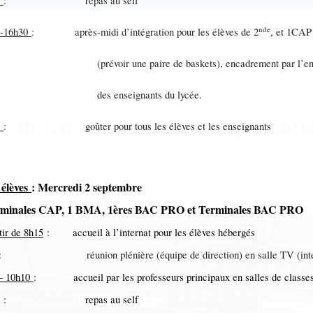
0
: repas au self
nde
0-16h30
: après-midi d’intégration pour les élèves de 2
, et 1CAP
évoir une paire de baskets), encadrement par l’ens
s enseignants du lycée.
isation de nouveaux décors pour Art
0
: goûter pour tous les élèves et les enseignants
 élèves
: Mercredi 2 septembre
erminales CAP, 1 BMA, 1ères BAC PRO et Terminales BAC PRO
tir de 8h15
: accueil à l’internat pour les élèves hébergés
: réunion plénière (équipe de direction) en salle TV (inte
– 10h10
: accueil par les professeurs principaux en salles de classe
: repas au self