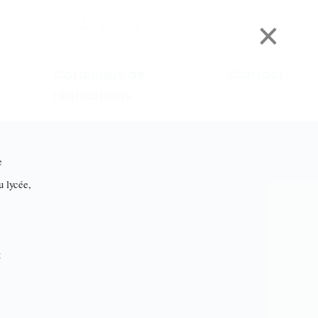
×
Catalogue de
Contact
réalisations
e
lycée,
t