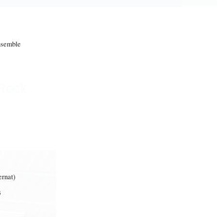
emble
 Rock
rnat)
s