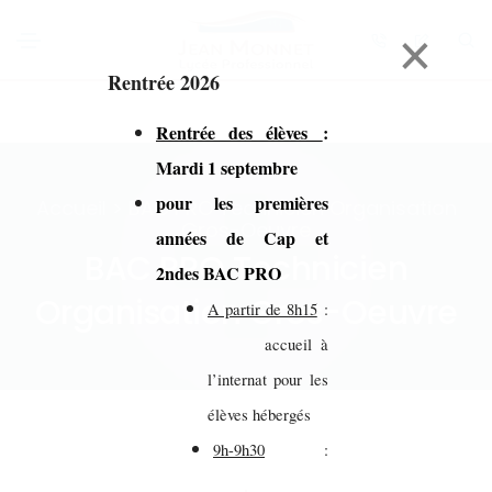
×
Rentrée 2026
Rentrée des élèves
:
Mardi 1 septembre
pour les premières
Accueil > BAC PRO Technicien Organisation
Gros-Oeuvre
années de Cap et
BAC PRO Technicien
2ndes BAC PRO
Organisation Gros-Oeuvre
A partir de 8h15
:
accueil à
l’internat pour les
élèves hébergés
9h-9h30
: