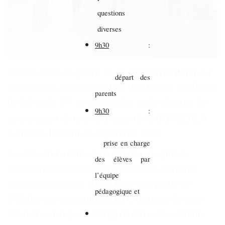
questions
diverses
9h30
:
Dans le cadre du projet de la
section BORGO
sur
départ des
la transition écologique dans leur filière, les élèves
parents
ère
de 2de et de 1
se sont rendus sur le chantier de
9h30
:
construction du nouveau siège de la COOPERL à
Lamballe le lundi 29 septembre 2025.
prise en charge
Le cabinet d’architecture Brulé a imaginé ce
des élèves par
nouveau bâtiment en intégrant divers objectifs
l’équipe
environnementaux. Ainsi, toute une partie de
pédagogique et
l’édifice est construite en BTC (briques de terre
crue) et en bauge (mélange de terre crue extraite