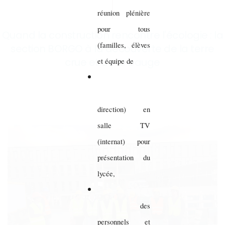
réunion plénière
pour tous
Quand la construction rencontre l'écologie : la
(familles, élèves
section BORGO à la découverte de la terre
crue et de la bauge
et équipe de
direction) en
salle TV
(internat) pour
présentation du
lycée,
des
personnels et