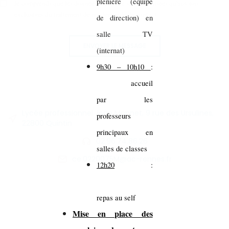
plénière (équipe
Je comprends que les données saisies ne seront utilisées qu'aux fins
exclusives du traitement de ma demande de contact.
de direction) en
salle TV
ENVOYER LE MESSAGE
(internat)
9h30 – 10h10
:
accueil
par les
Lycée professionnel Jean Monnet, 9 rue des Ursulines,
professeurs
22800 Quintin
principaux en
02.96.74.86.26
salles de classes
ce.0220075M@ac-rennes.fr
12h20
:
repas au self
Mise en place des