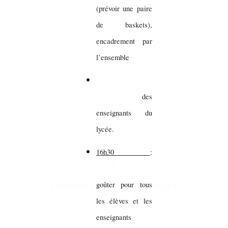
(prévoir une paire
Partager sur vos réseaux
de baskets),
encadrement par
l’ensemble
des
enseignants du
lycée.
16h30
:
Laissez-nous un message
goûter pour tous
les élèves et les
enseignants