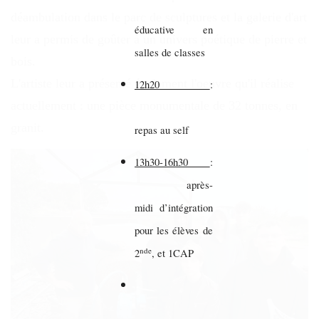
déambulation dans le parc de sculptures et la galerie d'art
éducative en
leur a permis de goûter à un univers poétique de pierre et
salles de classes
bois.
L'artiste leur a présenté également l'oeuvre qu'il réalise
12h20
:
actuellement : une pièce monumentale de 32 tonnes, en
granit.
repas au self
13h30-16h30
:
après-
midi d’intégration
pour les élèves de
nde
2
, et 1CAP