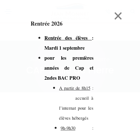
×
Rentrée 2026
Rentrée des élèves
:
Mardi 1 septembre
pour les premières
Accueil > CAP Taille de Pierre
CAP Taille de Pierre
années de Cap et
2ndes BAC PRO
A partir de 8h15
:
accueil à
l’internat pour les
élèves hébergés
9h-9h30
: