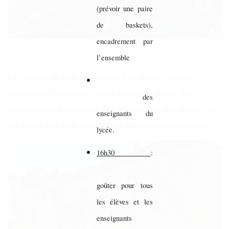
(prévoir une paire
de baskets),
encadrement par
l’ensemble
Le château de la Roche-Jagu (XVe siècle), classé
Monument Historique, fut la deuxième étape. Par
des
l'observation des façades et l'appareillage des pierres, ils
enseignants du
ont développé leur sensibilité à l'architecture ancienne.
lycée.
16h30
:
goûter pour tous
les élèves et les
enseignants