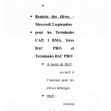
Rentrée des élèves
:
Mercredi 2 septembre
pour les Terminales
CAP, 1 BMA, 1ères
BAC PRO et
Enfin, les jeunes ont découvert la chapelle Saint-Aubin
Terminales BAC PRO
Kerbors, près de Pleubian, sur laquelle ils vont œuvrer
A partir de 8h15
:
durant leur formation.
accueil à
Le clocher démonté depuis de nombreuses années doit
l’internat pour les
être restauré.
élèves hébergés
9h00
:
réunion