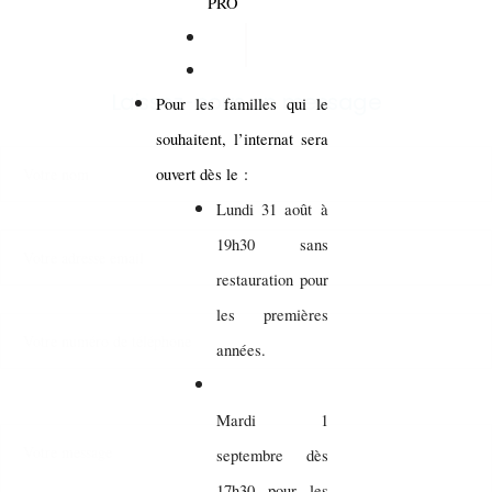
PRO
Laissez-nous un message
Pour les familles qui le
souhaitent, l’internat sera
ouvert dès le :
Lundi 31 août à
19h30 sans
restauration pour
les premières
années.
Mardi 1
septembre dès
17h30 pour les