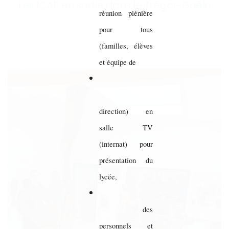
Les 1CAP en sortie dans le Trégor-Goëlo
réunion plénière
pour tous
(familles, élèves
et équipe de
direction) en
salle TV
(internat) pour
présentation du
lycée,
des
personnels et