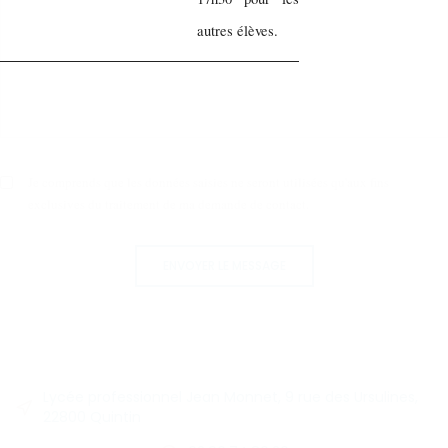
autres élèves.
Je comprends que les données saisies ne seront utilisées qu'aux fins
exclusives du traitement de ma demande de contact.
ENVOYER LE MESSAGE
Lycée professionnel Jean Monnet, 9 rue des Ursulines,
22800 Quintin