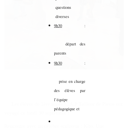
questions
diverses
9h30
:
départ des
parents
9h30
:
prise en charge
des élèves par
l’équipe
Les élèves de 1ère année C.A.P Tailleur de Pierre ont
pédagogique et
voyagé ce lundi 30 septembre !
Rencontre avec un célèbre sculpteur : Kito. Une