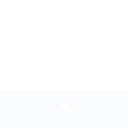
02.96.74.86.26
ce.0220075M@ac-rennes.fr
© 2026
MENTIONS LÉGALES
•
LISTE DES ARTICLES
•
WEBSCO
INNOVATIONS™