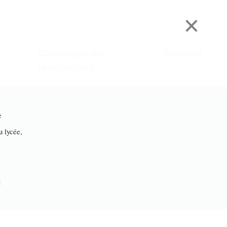
×
Catalogue de
Contact
réalisations
e
lycée,
t