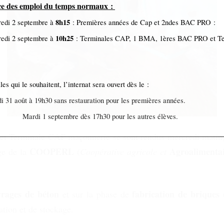
ce des emploi du temps normaux :
8h15
edi 2 septembre à
: Premières années de Cap et 2ndes BAC PRO :
10h25
edi 2 septembre à
: Terminales CAP, 1 BMA, 1ères BAC PRO et T
les qui le souhaitent, l’internat sera ouvert dès le :
i 31 août à 19h30 sans restauration pour les premières années.
di 1 septembre dès 17h30 pour les autres élèves.
t Terminale CAP maçonnerie se sont rendus mercredi matin, 
COOPERL
Agroalimenta
ge de la
(
Coopérative agricole et
vrages de béton
fabrication de briques 
et sur la phase de
ation et de stockage.