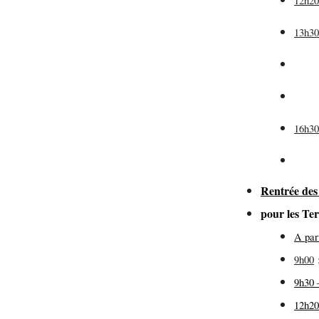
12h2
13h3
(pr
de
16h3
Rentrée des
pour les T
A par
9h00
9h30 
12h20