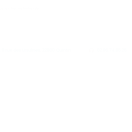
qu'aux fins exclusives du
9 rue des Ursulines, 22800 Quintin
02.96.74.86.26