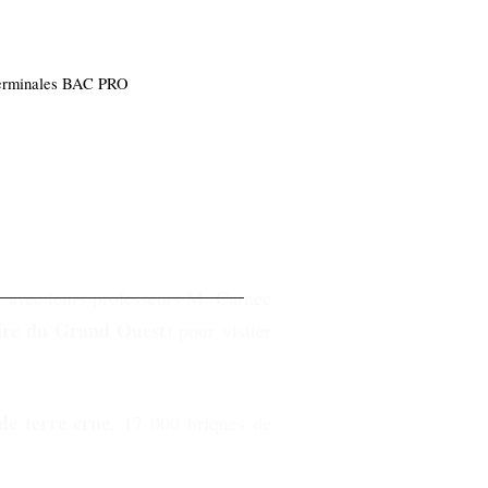
erminales BAC PRO
avec leurs professeurs M. Carnec
ire du Grand Ouest
) pour visiter
de terre crue
. 17 000 briques de