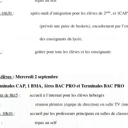
0
: repas au self
nde
0-16h30
: après-midi d’intégration pour les élèves de 2
, et 1CAP
évoir une paire de baskets), encadrement par l’ens
Visite de chantier à la Cooperl
s enseignants du lycée.
0
: goûter pour tous les élèves et les enseignants
 élèves
: Mercredi 2 septembre
erminales CAP, 1 BMA, 1ères BAC PRO et Terminales BAC PRO
tir de 8h15
: accueil à l’internat pour les élèves hébergés
: réunion plénière (équipe de direction) en salle TV (inte
– 10h10
: accueil par les professeurs principaux en salles de classe
: repas au self