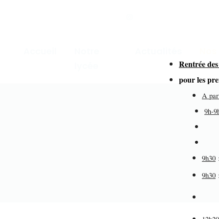
Accueil
Notre
Actualités
Nos
Rentrée des
lycée
for
pour les pr
A par
9h-9
dir
de
9h30
9h30
éd