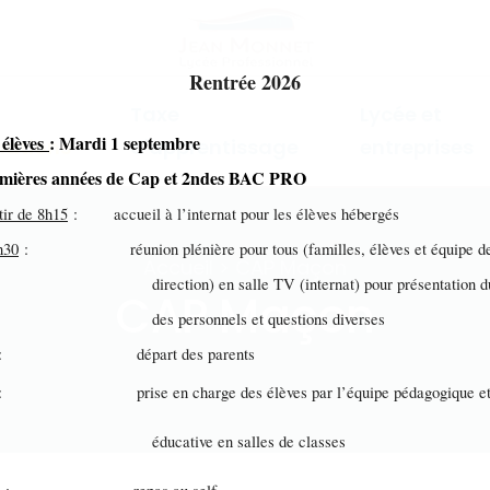
Rentrée 2026
Taxe
Lycée et
 élèves
: Mardi 1 septembre
mations
d'apprentissage
entreprises
emières années de Cap et 2ndes BAC PRO
tir de 8h15
: accueil à l’internat pour les élèves hébergés
h30
: réunion plénière pour tous (familles, élèves et équipe d
Accueil > CAP Maçon
ection) en salle TV (internat) pour présentation du 
CAP Maçon
s personnels et questions diverses
: départ des parents
: prise en charge des élèves par l’équipe pédagogique e
ucative en salles de classes