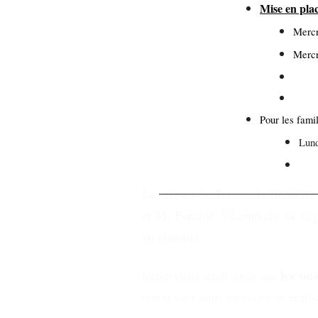
Mise en pla
Mercr
Mercr
Pour les famil
Lund
Mar
Les élèves de Terminale BORGO e
et M. Esnault, à Lamballe au siè
un chantier.
les ou
Cette visite était axée sur
béton sont ainsi en cours de réalis