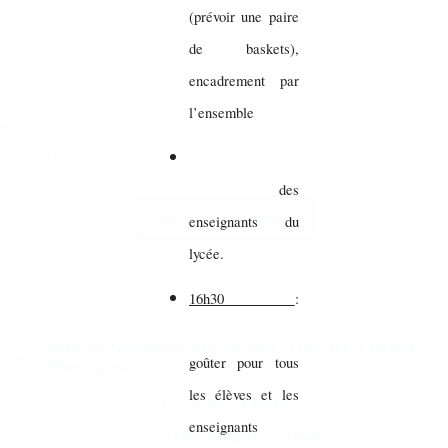
(prévoir une paire
de baskets),
encadrement par
l’ensemble
Je comprends que les données saisies ne seront utilisées qu'aux fins
exclusives du traitement de ma demande de contact.
des
ENVOYER LE MESSAGE
enseignants du
lycée.
16h30
:
Lycée professionnel Jean Monnet, 9 rue des Ursulines,
goûter pour tous
22800 Quintin
les élèves et les
02.96.74.86.26
enseignants
ce.0220075M@ac-rennes.fr