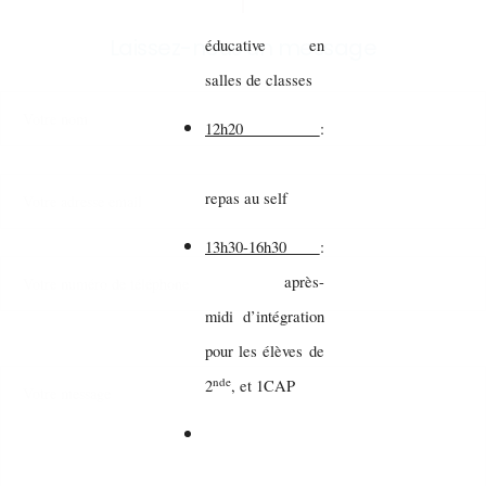
Laissez-nous un message
éducative en
salles de classes
12h20
:
repas au self
13h30-16h30
:
après-
midi d’intégration
pour les élèves de
nde
2
, et 1CAP