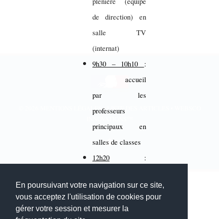
plénière (équipe
de direction) en
salle TV
(internat)
9h30 – 10h10
:
accueil
par les
© 2026
MENTIONS LÉGALES
•
LISTE DES ARTICLES
•
WEBSCO
professeurs
INNOVATIONS™
principaux en
salles de classes
12h20
:
En poursuivant votre navigation sur ce site,
repas au self
vous acceptez l'utilisation de cookies pour
Mise en place des
gérer votre session et mesurer la