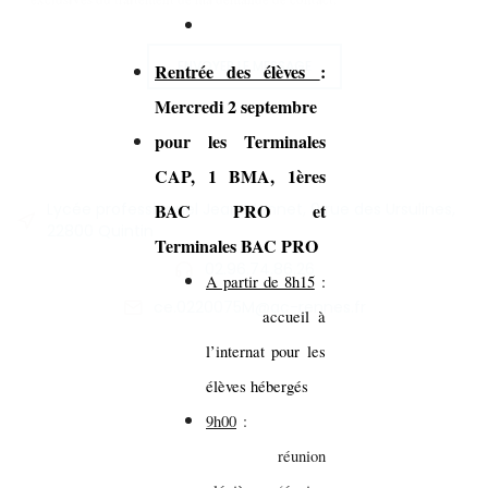
ENVOYER LE MESSAGE
Rentrée des élèves
:
Mercredi 2 septembre
pour les Terminales
CAP, 1 BMA, 1ères
Lycée professionnel Jean Monnet, 9 rue des Ursulines,
BAC PRO et
22800 Quintin
Terminales BAC PRO
02.96.74.86.26
A partir de 8h15
:
ce.0220075M@ac-rennes.fr
accueil à
l’internat pour les
élèves hébergés
9h00
:
réunion