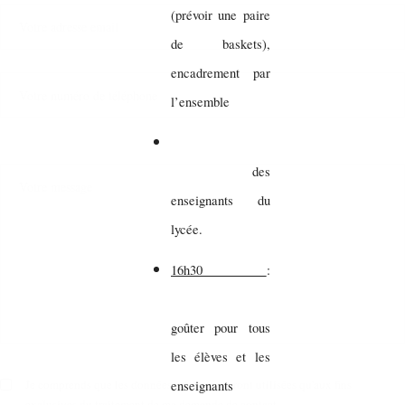
(prévoir une paire
de baskets),
encadrement par
l’ensemble
des
enseignants du
lycée.
16h30
:
goûter pour tous
les élèves et les
Je comprends que les données saisies ne seront utilisées qu'aux fins
enseignants
exclusives du traitement de ma demande de contact.