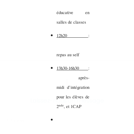
éducative en
salles de classes
12h20
:
repas au self
13h30-16h30
:
après-
midi d’intégration
pour les élèves de
Laissez-nous un message
nde
2
, et 1CAP