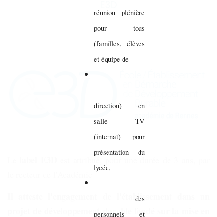
E3D
réunion plénière
pour tous
(familles, élèves
et équipe de
direction) en
salle TV
(internat) pour
présentation du
label E3D
Le
est attribué, pour une durée de 3 ans, par
lycée,
le recteur de l'Académie.
Il atteste l'engagement de l'établissement dans un
des
projet de développement durable fondé sur la mise en
personnels et