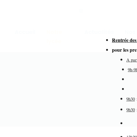
Accueil
Notre
Actualités
Nos
Rentrée des
lycée
for
pour les pr
A par
9h-9
dir
de
9h30
9h30
éd