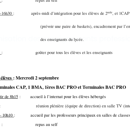
0
: repas au self
nde
0-16h30
: après-midi d’intégration pour les élèves de 2
, et 1CAP
évoir une paire de baskets), encadrement par l’ens
isation des enseignements professi
s enseignants du lycée.
0
: goûter pour tous les élèves et les enseignants
 élèves
: Mercredi 2 septembre
erminales CAP, 1 BMA, 1ères BAC PRO et Terminales BAC PRO
tir de 8h15
: accueil à l’internat pour les élèves hébergés
: réunion plénière (équipe de direction) en salle TV (inte
– 10h10
: accueil par les professeurs principaux en salles de classe
: repas au self