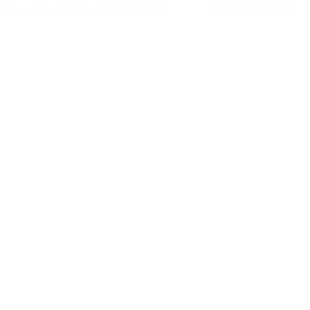
9 rue des Ursulines, 22800 Quintin
02.96.74.86.26