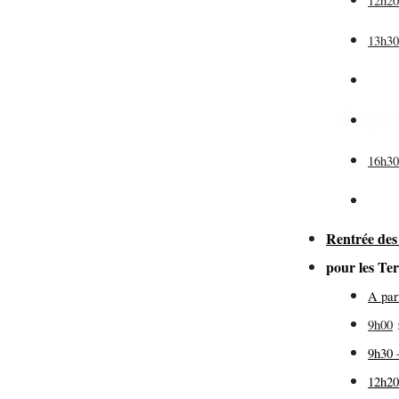
12h2
13h3
(pr
Organ
de
16h3
Rentrée des
pour les T
A par
9h00
9h30 
12h20