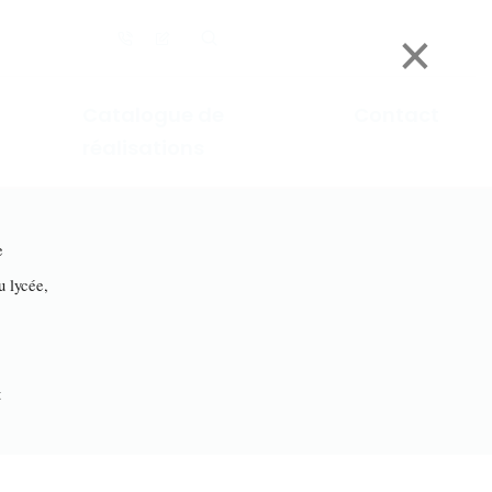
×
Catalogue de
Contact
réalisations
e
lycée,
r
t