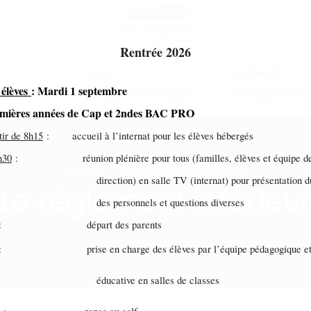
Rentrée 2026
Taxe
Lycée et
 élèves
: Mardi 1 septembre
mations
d'apprentissage
entreprises
emières années de Cap et 2ndes BAC PRO
tir de 8h15
: accueil à l’internat pour les élèves hébergés
h30
: réunion plénière pour tous (familles, élèves et équipe d
Accueil > Le règlement intérieur
ection) en salle TV (internat) pour présentation du 
Le règlement intérieu
s personnels et questions diverses
: départ des parents
: prise en charge des élèves par l’équipe pédagogique e
ucative en salles de classes