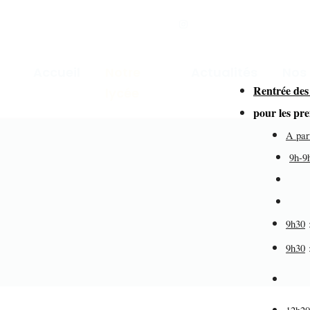
Accueil
Notre
Actualités
Nos
Rentrée des
lycée
for
pour les pr
A par
9h-9
dir
de
9h30
9h30
éd