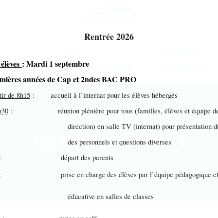
Rentrée 2026
Taxe
Lycée et
 élèves
: Mardi 1 septembre
mations
d'apprentissage
entreprises
emières années de Cap et 2ndes BAC PRO
tir de 8h15
: accueil à l’internat pour les élèves hébergés
h30
: réunion plénière pour tous (familles, élèves et équipe d
Accueil > La restauration
ection) en salle TV (internat) pour présentation du 
La restauration
s personnels et questions diverses
: départ des parents
: prise en charge des élèves par l’équipe pédagogique e
ucative en salles de classes