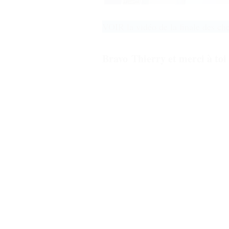
VOIR la vidéo de la finale des ch
Bravo Thierry et merci à toi 