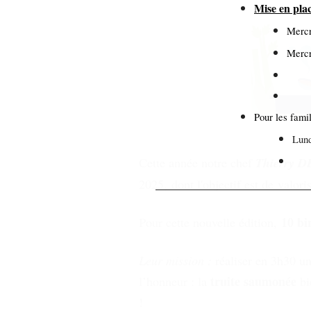
Mise en pla
Mercr
Mercr
Pour les famil
Lund
Cette année notre chef
Thierry 
Mar
2025, dont l'objectif est de valori
10 bi
Pour cette nouvelle édition,
Leur mission :
réaliser en 3h30 u
truite saumonée
l’honneur : la
bi
!