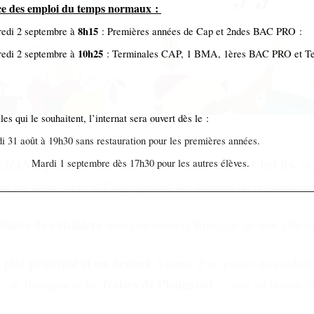
ce des emploi du temps normaux :
8h15
edi 2 septembre à
: Premières années de Cap et 2ndes BAC PRO :
10h25
edi 2 septembre à
: Terminales CAP, 1 BMA, 1ères BAC PRO et T
les qui le souhaitent, l’internat sera ouvert dès le :
i 31 août à 19h30 sans restauration pour les premières années.
Défi des Chef·fes
DEHAN
a participé à la 3ème édition du
, o
di 1 septembre dès 17h30 pour les autres élèves.
ser les savoir-faire et l’engagement des équipes de restauration
nômes de cuisiniers
venus de toute la Bretagne se sont affront
plat principal et un dessert
n
, à partir d’un panier de produi
fraises de Plougastel
o de Bretagne et les
… avec en bonus, d