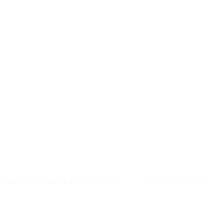
qu'aux fins exclusives du
9 rue des Ursulines, 22800 Quintin
02.96.74.86.26