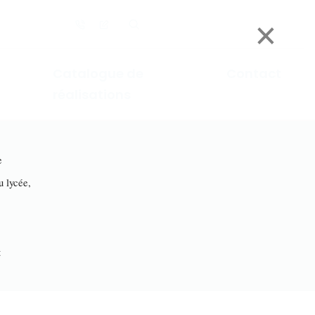
×
Catalogue de
Contact
réalisations
e
lycée,
t