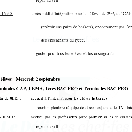
0
: repas au self
nde
0-16h30
: après-midi d’intégration pour les élèves de 2
, et 1CAP
évoir une paire de baskets), encadrement par l’ens
Le défi des chef.fes
s enseignants du lycée.
0
: goûter pour tous les élèves et les enseignants
 élèves
: Mercredi 2 septembre
erminales CAP, 1 BMA, 1ères BAC PRO et Terminales BAC PRO
tir de 8h15
: accueil à l’internat pour les élèves hébergés
: réunion plénière (équipe de direction) en salle TV (inte
– 10h10
: accueil par les professeurs principaux en salles de classe
: repas au self