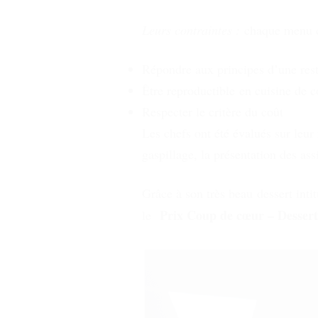
Leurs contraintes :
chaque menu 
Répondre aux principes d’une resta
Être reproductible en cuisine de co
Respecter le critère du coût
Les chefs ont été évalués sur leur 
gaspillage, la présentation des assi
Grâce à son très beau dessert inti
Prix Coup de cœur – Desser
le