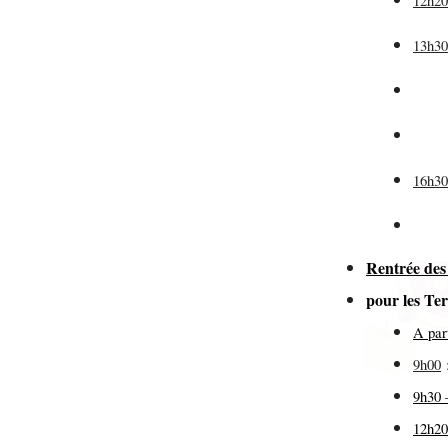
12h2
13h3
(pr
de
16h3
Rentrée des
pour les T
A par
9h00
9h30 
12h20