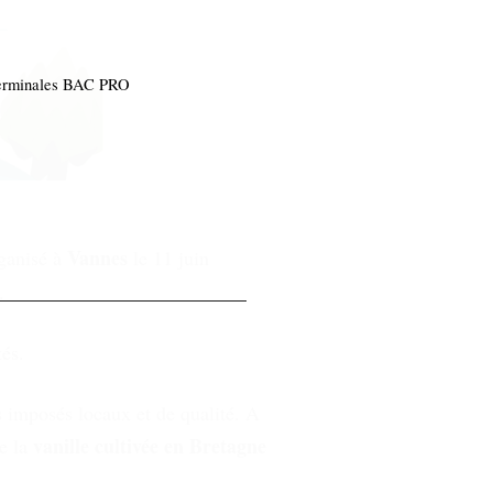
erminales BAC PRO
Vannes
rganisé à
le 11 juin
.
és.
ts imposés locaux et de qualité. A
vanille cultivée en Bretagne
e la