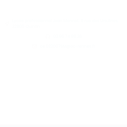
Lycée professionnel Jean Monnet, 9 rue des Ursulines,
22800 Quintin
02.96.74.86.26
ce.0220075M@ac-rennes.fr