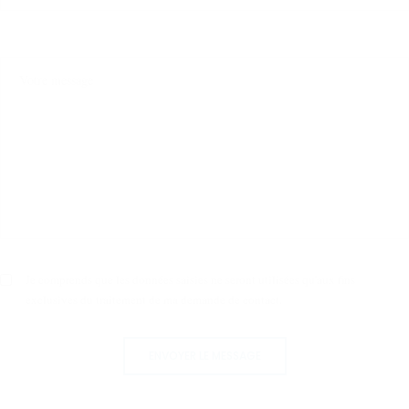
Je comprends que les données saisies ne seront utilisées qu'aux fins
exclusives du traitement de ma demande de contact.
ENVOYER LE MESSAGE