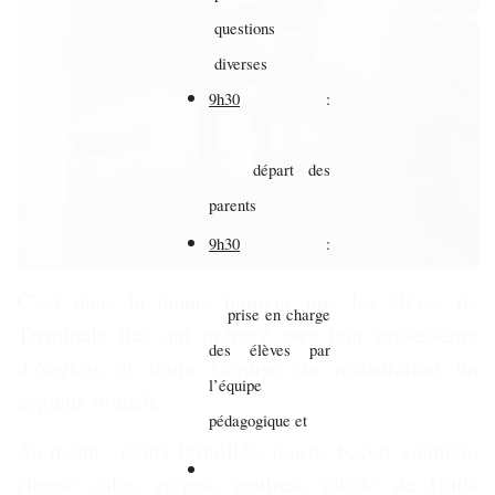
questions
diverses
9h30
:
départ des
parents
9h30
:
C'est dans la bonne humeur que les élèves de
prise en charge
Terminale Bac ont préparé avec leur professeure
des élèves par
d'Anglais et toute l'équipe de restauration un
l’équipe
copieux brunch.
pédagogique et
Au menu : oeufs brouillés, toasts, bacon, saumon,
cheese cake, crêpes, gaufres, salade de fruits