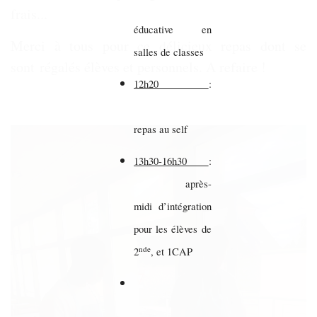
frais...
éducative en
Merci à tous pour ce délicieux repas dont se
salles de classes
sont régalés élèves et personnels. A refaire !
12h20
:
repas au self
13h30-16h30
:
après-
midi d’intégration
pour les élèves de
nde
2
, et 1CAP