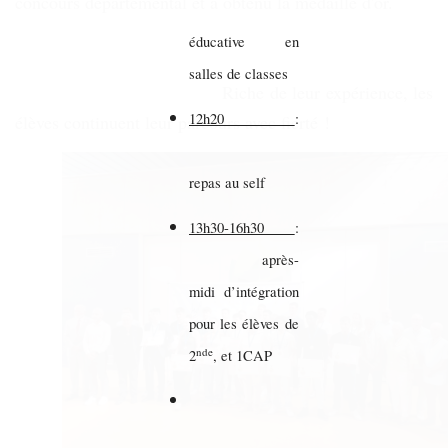
concours départemental et a obtenu la médaille d'or.
éducative en
salles de classes
Riche de leur expérience, les
12h20
:
élèves continuent leur parcours avec fierté !
repas au self
13h30-16h30
:
après-
midi d’intégration
pour les élèves de
nde
2
, et 1CAP