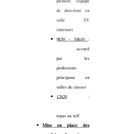
plénière (équipe
de direction) en
salle TV
(internat)
9h30 – 10h10
:
accueil
Je comprends que les données saisies ne seront utilisées qu'aux fins
exclusives du traitement de ma demande de contact.
par les
professeurs
ENVOYER LE MESSAGE
principaux en
salles de classes
12h20
:
Lycée professionnel Jean Monnet, 9 rue des Ursulines,
repas au self
22800 Quintin
Mise en place des
02.96.74.86.26