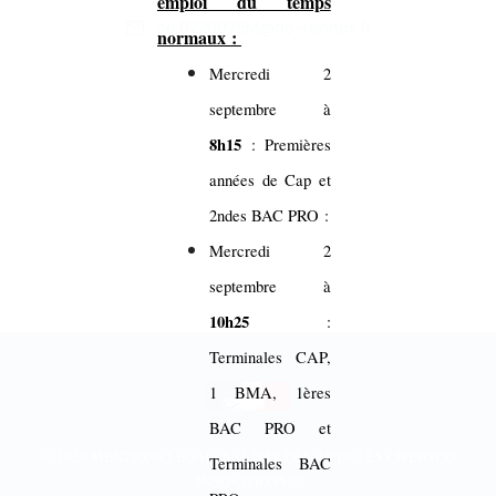
emploi du temps
ce.0220075M@ac-rennes.fr
normaux :
Mercredi 2
septembre à
8h15
: Premières
années de Cap et
2ndes BAC PRO :
Mercredi 2
septembre à
10h25
:
Terminales CAP,
1 BMA, 1ères
BAC PRO et
© 2026
MENTIONS LÉGALES
•
LISTE DES ARTICLES
•
WEBSCO
Terminales BAC
INNOVATIONS™