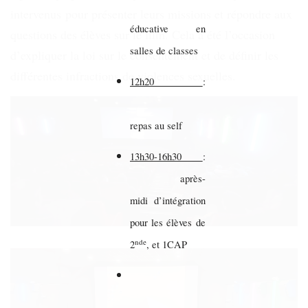
intervenus pour présenter leurs missions et répondre aux
éducative en
questions des élèves sur le film. Cela a été l’occasion
salles de classes
d’expliquer la loi sur le consentement et de définir les
différentes infractions de violences sexuelles.
12h20
:
repas au self
13h30-16h30
:
après-
midi d’intégration
pour les élèves de
nde
2
, et 1CAP