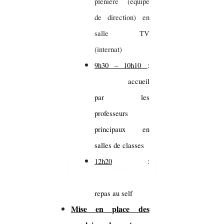
plénière (équipe
de direction) en
salle TV
(internat)
9h30 – 10h10
:
accueil
par les
professeurs
Je comprends que les données saisies ne seront utilisées qu'aux fins
principaux en
exclusives du traitement de ma demande de contact.
salles de classes
12h20
:
ENVOYER LE MESSAGE
repas au self
Mise en place des