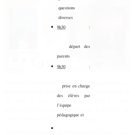
questions
diverses
9h30
:
départ des
parents
9h30
:
Pour cette 3ème édition du Festival du film judiciaire, les
prise en charge
élèves de 2nde et de 1BAC ont assisté à la projection du
des élèves par
film
How to have sex
au cinéma le Club 6 à Saint
l’équipe
Brieuc, organisé en collaboration avec le DSDEN des
pédagogique et
Côtes-d’Armor et la DRAEAC de Bretagne.
Après la projection, des professionnels de la justice sont