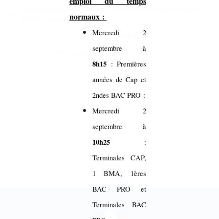
emploi du temps
Lycée professionnel Jean Monnet, 9 rue des Ursulines,
normaux :
22800 Quintin
Mercredi 2
02.96.74.86.26
septembre à
ce.0220075M@ac-rennes.fr
8h15
: Premières
années de Cap et
2ndes BAC PRO :
Mercredi 2
septembre à
10h25
:
Terminales CAP,
1 BMA, 1ères
BAC PRO et
Terminales BAC