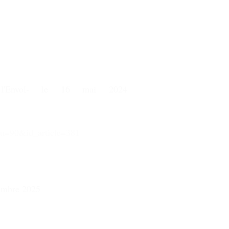
l l'Envol- le 16 mai 2024
nu=90&id_article=381
tembre 2025