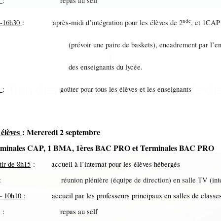
0
: repas au self
nde
0-16h30
: après-midi d’intégration pour les élèves de 2
, et 1CAP
évoir une paire de baskets), encadrement par l’ens
s enseignants du lycée.
itution des projets élus à l'hémicyle d
0
: goûter pour tous les élèves et les enseignants
 élèves
: Mercredi 2 septembre
erminales CAP, 1 BMA, 1ères BAC PRO et Terminales BAC PRO
tir de 8h15
: accueil à l’internat pour les élèves hébergés
: réunion plénière (équipe de direction) en salle TV (inte
– 10h10
: accueil par les professeurs principaux en salles de classe
: repas au self