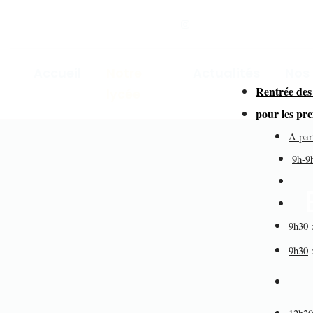
Accueil
Notre
Actualités
Nos
Rentrée des
lycée
for
pour les pr
A par
9h-9
dir
de
9h30
9h30
éd