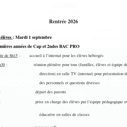
Rentrée 2026
Taxe
Lycée et
 élèves
: Mardi 1 septembre
mations
d'apprentissage
entreprises
emières années de Cap et 2ndes BAC PRO
tir de 8h15
: accueil à l’internat pour les élèves hébergés
h30
: réunion plénière pour tous (familles, élèves et équipe d
Accueil > Budget participatif des lycéens
ection) en salle TV (internat) pour présentation du 
Budget participatif de
s personnels et questions diverses
lycéens
: départ des parents
: prise en charge des élèves par l’équipe pédagogique e
ucative en salles de classes