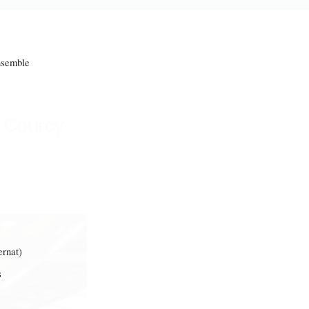
emble
e Courcy
rnat)
s