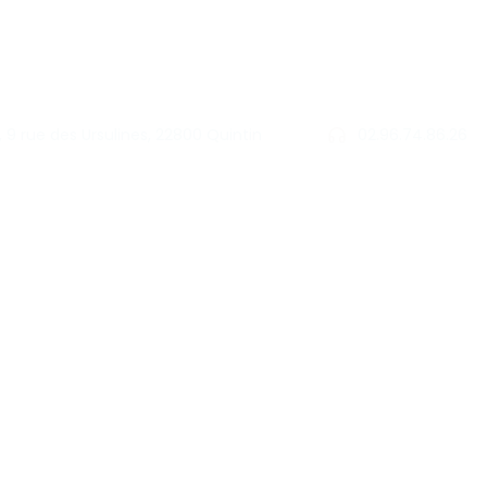
9 rue des Ursulines, 22800 Quintin
02.96.74.86.26