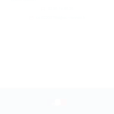
02.96.74.86.26
ce.0220075M@ac-rennes.fr