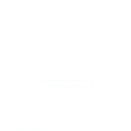
Je comprends que les données saisies ne seront utilisées qu'aux fins
exclusives du traitement de ma demande de contact.
ENVOYER LE MESSAGE
Lycée professionnel Jean Monnet, 9 rue des Ursulines,
22800 Quintin