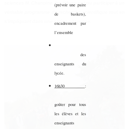
sciences M. Chanoine, les élèves ont pu participer à un
(prévoir une paire
véritable programme de recherche scientifique tout en
de baskets),
s'impliquant dans une action citoyenne.
encadrement par
l’ensemble
des
enseignants du
lycée.
16h30
:
goûter pour tous
les élèves et les
enseignants