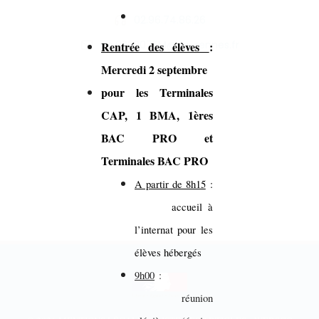
02.96.74.86.26
ce.0220075M@ac-rennes.fr
Rentrée des élèves
:
Mercredi 2 septembre
pour les Terminales
CAP, 1 BMA, 1ères
BAC PRO et
Terminales BAC PRO
A partir de 8h15
:
accueil à
l’internat pour les
élèves hébergés
9h00
:
réunion