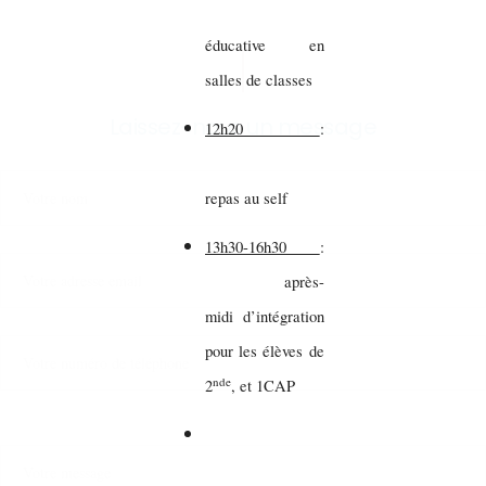
éducative en
salles de classes
Laissez-nous un message
12h20
:
repas au self
13h30-16h30
:
après-
midi d’intégration
pour les élèves de
nde
2
, et 1CAP