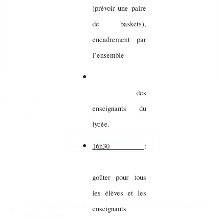
(prévoir une paire
de baskets),
encadrement par
l’ensemble
des
Je comprends que les données saisies ne seront utilisées qu'aux fins
enseignants du
exclusives du traitement de ma demande de contact.
lycée.
ENVOYER LE MESSAGE
16h30
:
goûter pour tous
les élèves et les
Lycée professionnel Jean Monnet, 9 rue des Ursulines,
enseignants
22800 Quintin