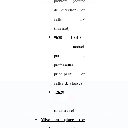
plénière (équipe
ce.0220075M@ac-rennes.fr
de direction) en
salle TV
(internat)
9h30 – 10h10
:
accueil
par les
professeurs
principaux en
salles de classes
12h20
:
repas au self
© 2026
MENTIONS LÉGALES
•
LISTE DES ARTICLES
•
WEBSCO
Mise en place des
INNOVATIONS™