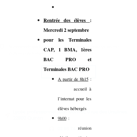
Rentrée des élèves
:
Mercredi 2 septembre
pour les Terminales
Je comprends que les données saisies ne seront utilisées qu'aux fins
CAP, 1 BMA, 1ères
exclusives du traitement de ma demande de contact.
BAC PRO et
Terminales BAC PRO
ENVOYER LE MESSAGE
A partir de 8h15
:
accueil à
l’internat pour les
élèves hébergés
Lycée professionnel Jean Monnet, 9 rue des Ursulines,
22800 Quintin
9h00
:
réunion
02.96.74.86.26