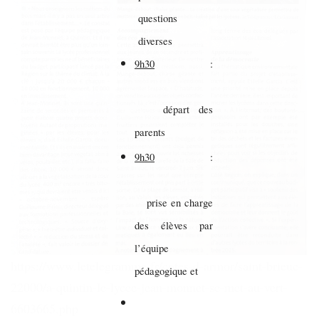
questions
diverses
9h30
:
départ des
parents
9h30
:
prise en charge
des élèves par
l’équipe
https://www.letelegramme.fr/cotes-d-armor/saint-brieuc-
pédagogique et
22000/a-quintin-le-lycee-jean-monnet-se-met-au-vert-
6603665.php