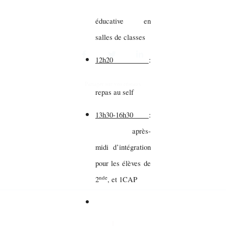
éducative en
salles de classes
12h20
:
Partager sur vos réseaux
repas au self
13h30-16h30
:
après-
midi d’intégration
pour les élèves de
nde
2
, et 1CAP