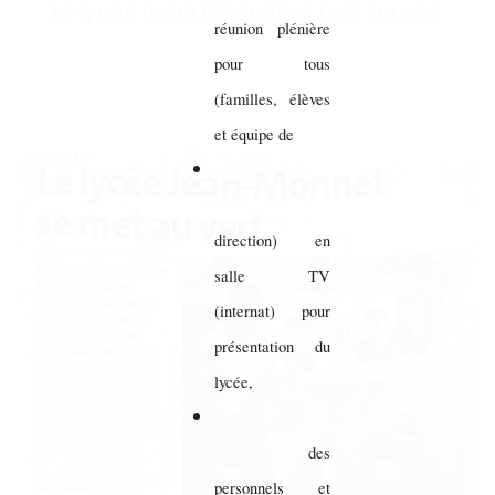
Le lycée Jean Monnet se met au vert
réunion plénière
pour tous
(familles, élèves
et équipe de
direction) en
salle TV
(internat) pour
présentation du
lycée,
des
personnels et