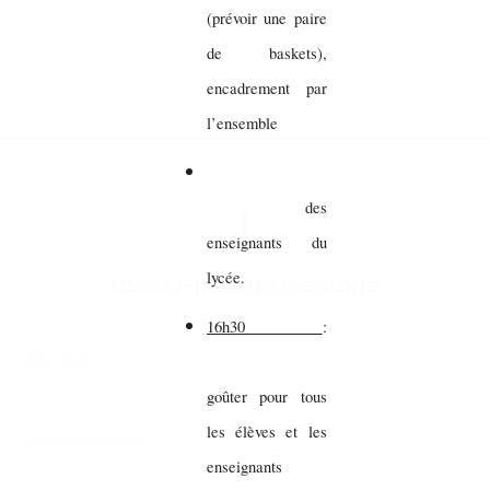
(prévoir une paire
de baskets),
encadrement par
l’ensemble
des
enseignants du
lycée.
Laissez-nous un message
16h30
:
goûter pour tous
les élèves et les
enseignants