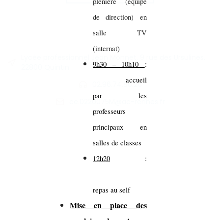
plénière (équipe
de direction) en
salle TV
(internat)
Lycée professionnel Jean Monnet, 9 rue des Ursulines,
9h30 – 10h10
:
22800 Quintin
accueil
02.96.74.86.26
par les
ce.0220075M@ac-rennes.fr
professeurs
principaux en
salles de classes
12h20
:
repas au self
Mise en place des