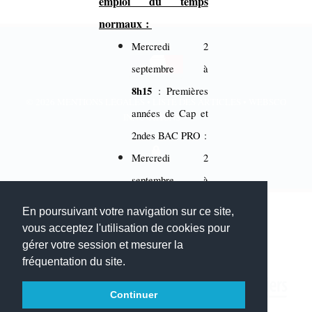
emploi du temps
normaux :
Mercredi 2
septembre à
8h15
: Premières
© 2026
MENTIONS LÉGALES
•
LISTE DES ARTICLES
•
WEBSCO
années de Cap et
INNOVATIONS™
2ndes BAC PRO :
Mercredi 2
septembre à
10h25
:
En poursuivant votre navigation sur ce site,
Terminales CAP,
vous acceptez l'utilisation de cookies pour
gérer votre session et mesurer la
1 BMA, 1ères
fréquentation du site.
BAC PRO et
Terminales BAC
Continuer