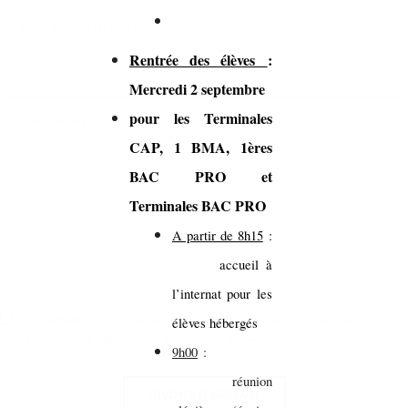
Rentrée des élèves
:
Mercredi 2 septembre
pour les Terminales
CAP, 1 BMA, 1ères
BAC PRO et
Terminales BAC PRO
A partir de 8h15
:
accueil à
l’internat pour les
Je comprends que les données saisies ne seront utilisées qu'aux fins
élèves hébergés
exclusives du traitement de ma demande de contact.
9h00
:
réunion
ENVOYER LE MESSAGE