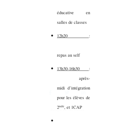
éducative en
salles de classes
12h20
:
repas au self
13h30-16h30
:
après-
midi d’intégration
pour les élèves de
nde
2
, et 1CAP
Partager sur vos réseaux