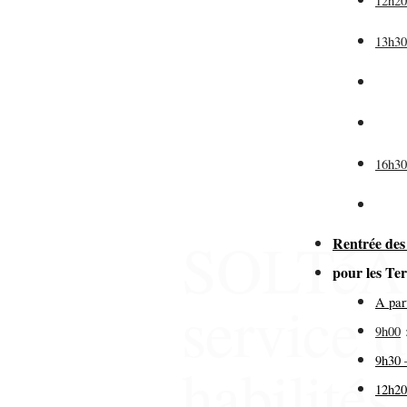
12h2
13h3
(pr
de
16h3
SOLTéA, 
Rentrée des
pour les T
service 
A par
9h00
9h30 
habilités
12h20