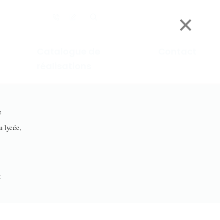
×
Catalogue de
Contact
réalisations
e
lycée,
t