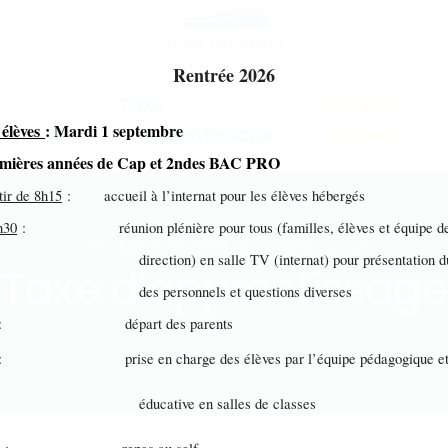
Rentrée 2026
Taxe
Lycée et
 élèves
: Mardi 1 septembre
mations
d'apprentissage
entreprises
emières années de Cap et 2ndes BAC PRO
tir de 8h15
: accueil à l’internat pour les élèves hébergés
h30
: réunion plénière pour tous (familles, élèves et équipe d
Accueil > Taxe d'apprentissage
ection) en salle TV (internat) pour présentation du 
Taxe d'apprentissage
s personnels et questions diverses
: départ des parents
: prise en charge des élèves par l’équipe pédagogique e
ucative en salles de classes