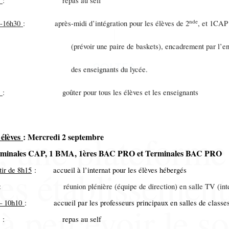
0
: repas au self
nde
0-16h30
: après-midi d’intégration pour les élèves de 2
, et 1CAP
évoir une paire de baskets), encadrement par l’ens
SOLTEA
s enseignants du lycée.
0
: goûter pour tous les élèves et les enseignants
une plateforme
 élèves
: Mercredi 2 septembre
erminales CAP, 1 BMA, 1ères BAC PRO et Terminales BAC PRO
des établissement
tir de 8h15
: accueil à l’internat pour les élèves hébergés
: réunion plénière (équipe de direction) en salle TV (inte
– 10h10
: accueil par les professeurs principaux en salles de classe
 à percevoir le so
: repas au self