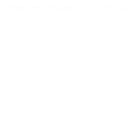
9 rue des Ursulines, 22800 Quintin
02.96.74.86.26