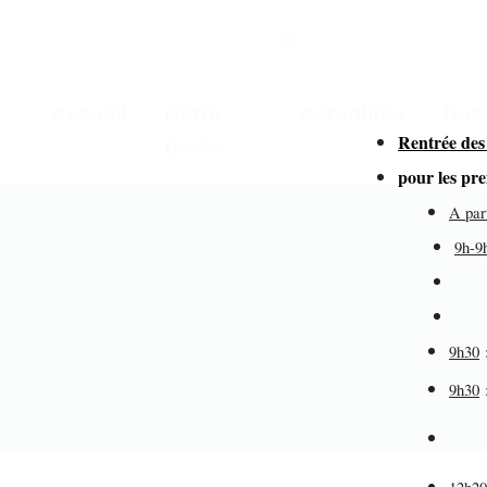
Accueil
Notre
Actualités
Nos
Rentrée des
lycée
for
pour les pr
A par
9h-9
dir
de
9h30
9h30
éd