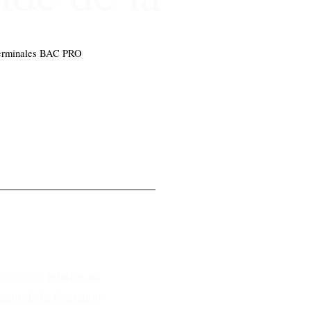
erminales BAC PRO
juin 2021
relative au
ement de la formation