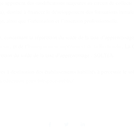
ge apportent des modifications majeures au circuit de collecte 
a), destiné à financer le développement des formations initial
e, ainsi que l’orientation et l’insertion professionnelle.
 concernant la répartition du solde de la taxe d’apprentissage
nesse
, et de l’
Enseignement supérieur et de la Recherche
. La 
rtition du solde de la taxe d’apprentissage : SOLTéA.
 à destination des établissements habilités à percevoir le sol
a.education.gouv.fr/espace-public/