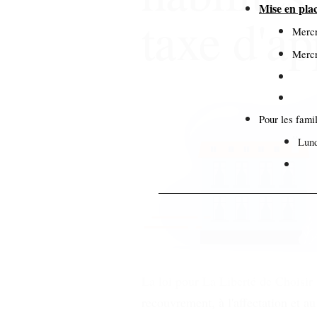
Mise en pla
taxe d'ap
Mercr
Mercr
Pour les famil
Lund
Mar
La loi pour La Liberté de Choisir
recouvrement, à l'affectation et a