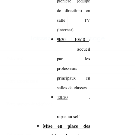
plénière (équipe
de direction) en
salle TV
(internat)
Laissez-nous un message
9h30 – 10h10
:
accueil
par les
professeurs
principaux en
salles de classes
12h20
:
repas au self
Mise en place des