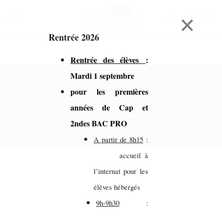
×
Rentrée 2026
Rentrée des élèves
:
Mardi 1 septembre
pour les premières
Accueil > La maison des lycéens
La maison des lycéens
années de Cap et
2ndes BAC PRO
A partir de 8h15
:
accueil à
l’internat pour les
élèves hébergés
9h-9h30
: