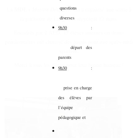
questions
MDL
La
(
Maison Des Lycéens
) a organisé une sortie à
la patinoire de Langueux mercredi 13 mars.
diverses
9h30
:
Encadrés par 2 AED, 15 élèves internes ou demi-
pensionnaires ont chaussé des patins pour une après-midi
départ des
sportive.
parents
Merci à tous les élèves pour leur bonne humeur !
9h30
:
prise en charge
des élèves par
l’équipe
pédagogique et