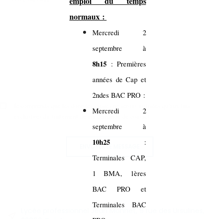
emploi du temps
normaux :
Mercredi 2
septembre à
8h15
: Premières
années de Cap et
2ndes BAC PRO :
Je comprends que les données saisies ne seront utilisées qu'aux fins
Mercredi 2
exclusives du traitement de ma demande de contact.
septembre à
10h25
:
ENVOYER LE MESSAGE
Terminales CAP,
1 BMA, 1ères
BAC PRO et
Terminales BAC
Lycée professionnel Jean Monnet, 9 rue des Ursulines,