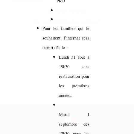
22800 Quintin
PRO
02.96.74.86.26
ce.0220075M@ac-rennes.fr
Pour les familles qui le
souhaitent, l’internat sera
ouvert dès le :
Lundi 31 août à
19h30 sans
restauration pour
les premières
années.
Mardi 1
septembre dès
17h30 pour les