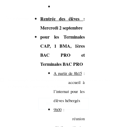
Rentrée des élèves
:
Mercredi 2 septembre
pour les Terminales
CAP, 1 BMA, 1ères
BAC PRO et
Terminales BAC PRO
A partir de 8h15
:
Je comprends que les données saisies ne seront utilisées qu'aux fins
accueil à
exclusives du traitement de ma demande de contact.
l’internat pour les
élèves hébergés
ENVOYER LE MESSAGE
9h00
:
réunion