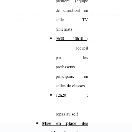
plénière (équipe
de direction) en
Lycée professionnel Jean Monnet, 9 rue des Ursulines,
salle TV
22800 Quintin
(internat)
02.96.74.86.26
9h30 – 10h10
:
ce.0220075M@ac-rennes.fr
accueil
par les
professeurs
principaux en
salles de classes
12h20
:
repas au self
Mise en place des