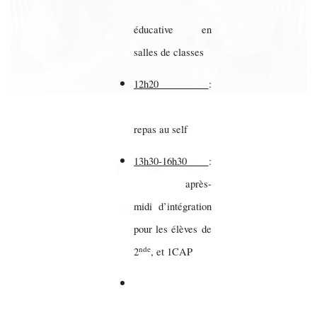
éducative en
salles de classes
12h20
:
repas au self
13h30-16h30
:
après-
midi d’intégration
Partager sur vos réseaux
pour les élèves de
nde
2
, et 1CAP