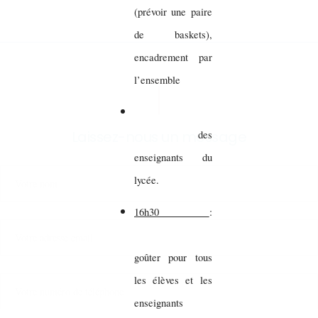
(prévoir une paire
de baskets),
encadrement par
l’ensemble
Laissez-nous un message
des
enseignants du
lycée.
16h30
:
goûter pour tous
les élèves et les
enseignants