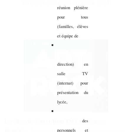
Réalisations pour Art Rock 2024
réunion plénière
pour tous
(familles, élèves
et équipe de
direction) en
salle TV
(internat) pour
présentation du
lycée,
Les élèves de 1ère et Term TMA
(
Technicien
des
)
Menuisiers Agenceurs
vont collaborer cette année avec
personnels et