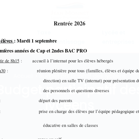
Rentrée 2026
Taxe
Lycée et
 élèves
: Mardi 1 septembre
mations
d'apprentissage
entreprises
emières années de Cap et 2ndes BAC PRO
tir de 8h15
: accueil à l’internat pour les élèves hébergés
h30
: réunion plénière pour tous (familles, élèves et équipe d
Accueil > Budget participatif des lycéens
ection) en salle TV (internat) pour présentation du 
Budget participatif de
s personnels et questions diverses
lycéens
: départ des parents
: prise en charge des élèves par l’équipe pédagogique e
ucative en salles de classes