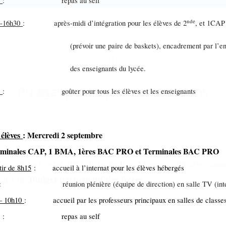
0
: repas au self
nde
0-16h30
: après-midi d’intégration pour les élèves de 2
, et 1CAP
évoir une paire de baskets), encadrement par l’ens
s enseignants du lycée.
Budget participatif des lycéens
0
: goûter pour tous les élèves et les enseignants
 élèves
: Mercredi 2 septembre
erminales CAP, 1 BMA, 1ères BAC PRO et Terminales BAC PRO
’intérêt en février 2023, le lycée Jean Monnet a été sélectionn
tir de 8h15
: accueil à l’internat pour les élèves hébergés
Budget participatif des lycées
enter un
.
: réunion plénière (équipe de direction) en salle TV (inte
– 10h10
: accueil par les professeurs principaux en salles de classe
: repas au self