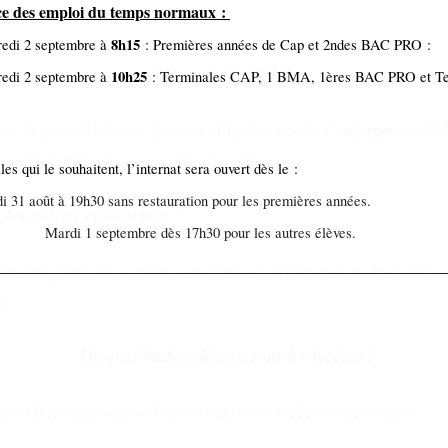
ce des emploi du temps normaux :
8h15
edi 2 septembre à
: Premières années de Cap et 2ndes BAC PRO :
De quoi s'agit-il ?
10h25
edi 2 septembre à
: Terminales CAP, 1 BMA, 1ères BAC PRO et T
r la possibilité aux lycéens et lycéennes de
s'engager
en dédi
sent et qu'ils choisissent en votant.
les qui le souhaitent, l’internat sera ouvert dès le :
i 31 août à 19h30 sans restauration pour les premières années.
:
les enjeux climatiques
!
di 1 septembre dès 17h30 pour les autres élèves.
et imaginer des actions concrètes, à déployer dans le lycée, act
e.
De quel budget disposeront les lycéens?
gion Bretagne met à disposition des 9 lycées sélectionnés :