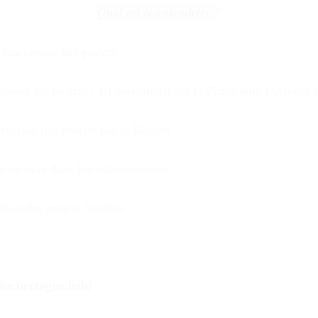
Quel est le calendrier ?
 émergence des projets
époser les projets ( 10 maximum) sur la Plateforme L'Atelier 
truction des projets par la Région
on du vote dans les établissements
ion des projets lauréats
lier.bretagne.bzh
/