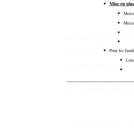
Mise en pla
Mercr
Mercr
La Région Bretagne souhaite donne
financement de projets qu'ils propo
Pour les famil
Lund
Le sujet phare retenu cette année 
Mar
Nos lycéens vont pouvoir réfléchir 
contre le réchauffement climatiqu
Pour cette première édition, la Ré