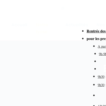
Accueil
Notre
Actualités
Nos
Rentrée des
lycée
for
pour les pr
A par
9h-9
dir
de
9h30
9h30
éd