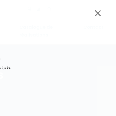
×
Catalogue de
Contact
réalisations
e
lycée,
s
t