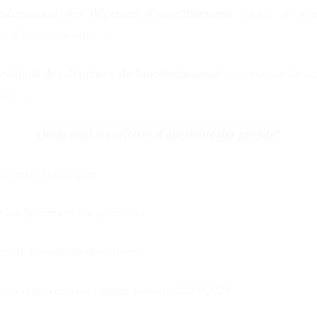
cessitant des dépenses d'investissement
(
achat de mat
 d'infrastructure...
)
essitant des dépenses de fonctionnement
(
prestation de se
ues...
)
Quels sont les critères d'éligibilité des projets?
s enjeux climatiques
r les lycéens et les lycéennes
ice de l'ensemble des élèves
 mis en œuvre dans l'année scolaire 2024/2025