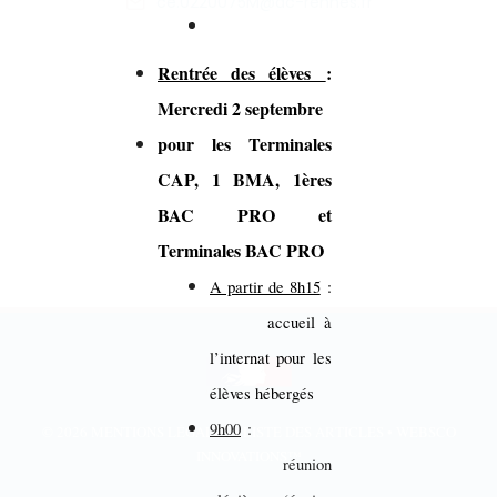
ce.0220075M@ac-rennes.fr
Rentrée des élèves
:
Mercredi 2 septembre
pour les Terminales
CAP, 1 BMA, 1ères
BAC PRO et
Terminales BAC PRO
A partir de 8h15
:
accueil à
l’internat pour les
élèves hébergés
9h00
:
© 2026
MENTIONS LÉGALES
•
LISTE DES ARTICLES
•
WEBSCO
INNOVATIONS™
réunion