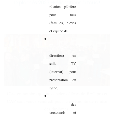
Diplômés 2023 -Félicitations à tous !
réunion plénière
pour tous
(familles, élèves
et équipe de
direction) en
salle TV
(internat) pour
présentation du
lycée,
C'est en nombre que nos anciens élèves de BAC pro et
CAP sont venus vendredi pour la cérémonie de remise
des
des diplômes.
personnels et