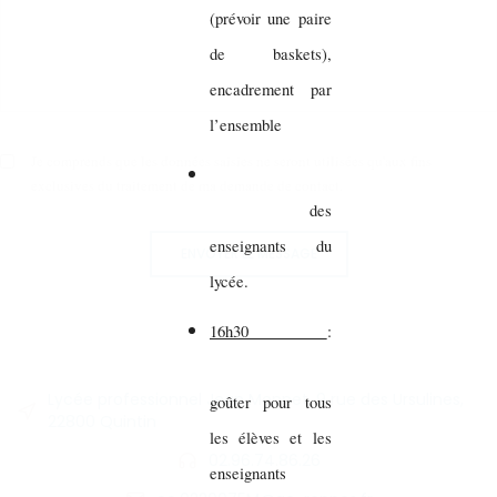
(prévoir une paire
de baskets),
encadrement par
l’ensemble
Je comprends que les données saisies ne seront utilisées qu'aux fins
exclusives du traitement de ma demande de contact.
des
enseignants du
ENVOYER LE MESSAGE
lycée.
16h30
:
Lycée professionnel Jean Monnet, 9 rue des Ursulines,
goûter pour tous
22800 Quintin
les élèves et les
02.96.74.86.26
enseignants