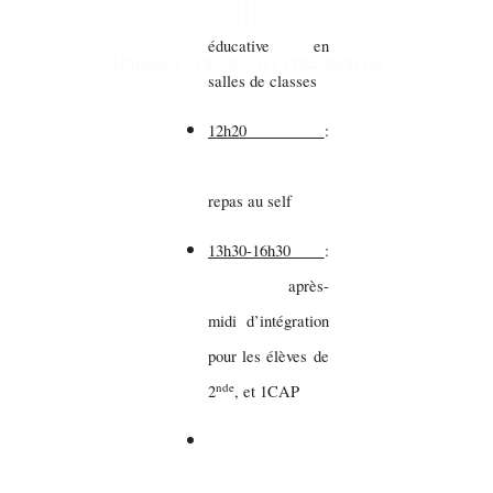
éducative en
Laissez-nous un message
salles de classes
12h20
:
repas au self
13h30-16h30
:
après-
midi d’intégration
pour les élèves de
nde
2
, et 1CAP