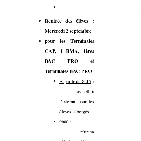
Rentrée des élèves
:
Mercredi 2 septembre
pour les Terminales
CAP, 1 BMA, 1ères
BAC PRO et
Terminales BAC PRO
A partir de 8h15
:
accueil à
l’internat pour les
élèves hébergés
Je comprends que les données saisies ne seront utilisées qu'aux fins
9h00
:
exclusives du traitement de ma demande de contact.
réunion