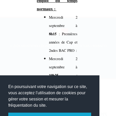
emploi du temps
normaux :
Mercredi 2
septembre à
8h15
: Premières
années de Cap et
© 2026
MENTIONS LÉGALES
•
LISTE DES ARTICLES
•
WEBSCO
2ndes BAC PRO :
INNOVATIONS™
Mercredi 2
septembre à
10h25
:
Terminales CAP,
En poursuivant votre navigation sur ce site,
1 BMA, 1ères
vous acceptez l'utilisation de cookies pour
gérer votre session et mesurer la
BAC PRO et
fréquentation du site.
Terminales BAC