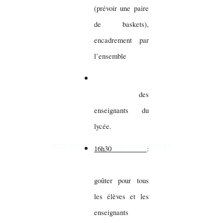
(prévoir une paire
de baskets),
encadrement par
l’ensemble
des
enseignants du
lycée.
Laissez-nous un message
16h30
:
goûter pour tous
les élèves et les
enseignants