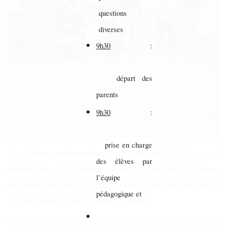
questions
diverses
9h30
:
départ des
parents
9h30
:
prise en charge
Des
élèves
ambassadeurs pHARe
de l'établissement
des élèves par
étaient fiers de présenter aujourd'hui leur affiche à
Anne-
l’équipe
Liz Deba
, elle-même ambassadrice au niveau national de
pédagogique et
la lutte contre le harcèlement scolaire.
Cette affiche sera envoyée prochainement pour concourir