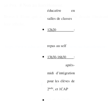
# Non au harcèlement
au Prix
.
éducative en
Bravo à Evan qui a réalisé le superbe dessin illustrant
salles de classes
leur affiche.
12h20
:
repas au self
https://www.education.gouv.fr/prix-non-au-harcelement-
12137
13h30-16h30
:
après-
midi d’intégration
pour les élèves de
nde
2
, et 1CAP
Partager sur vos réseaux