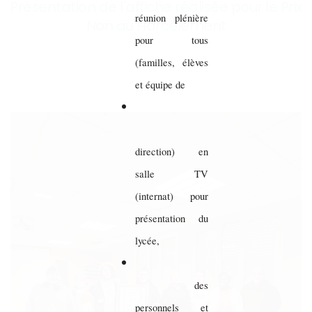
Présentation de l'affiche réalisée pour le Prix
réunion plénière
Non au Harcèlement
pour tous
(familles, élèves
et équipe de
direction) en
salle TV
(internat) pour
présentation du
lycée,
des
personnels et