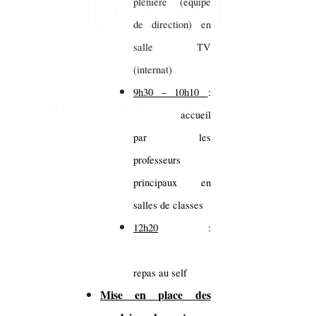
plénière (équipe
ENVOYER LE MESSAGE
de direction) en
salle TV
(internat)
9h30 – 10h10
:
Lycée professionnel Jean Monnet, 9 rue des Ursulines,
accueil
22800 Quintin
par les
02.96.74.86.26
professeurs
ce.0220075M@ac-rennes.fr
principaux en
salles de classes
12h20
:
repas au self
Mise en place des