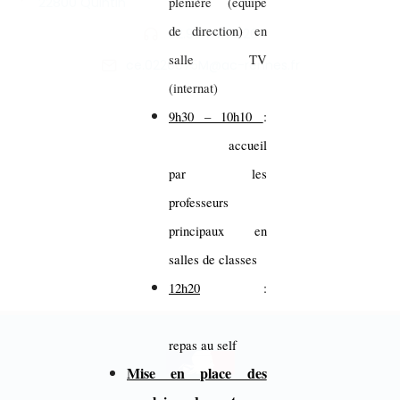
22800 Quintin
plénière (équipe
de direction) en
02.96.74.86.26
salle TV
ce.0220075M@ac-rennes.fr
(internat)
9h30 – 10h10
:
accueil
par les
professeurs
principaux en
salles de classes
12h20
:
repas au self
Mise en place des