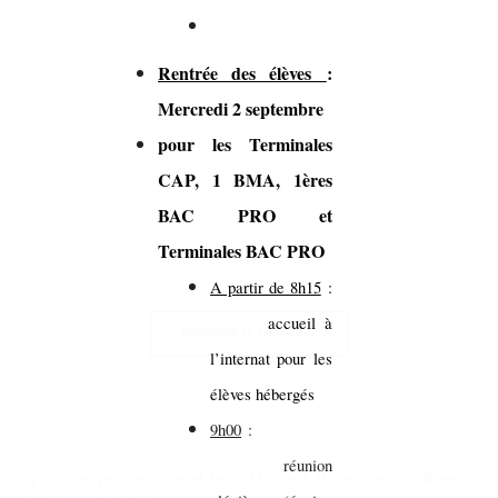
Rentrée des élèves
:
Mercredi 2 septembre
pour les Terminales
CAP, 1 BMA, 1ères
BAC PRO et
Je comprends que les données saisies ne seront utilisées qu'aux fins
Terminales BAC PRO
exclusives du traitement de ma demande de contact.
A partir de 8h15
:
accueil à
ENVOYER LE MESSAGE
l’internat pour les
élèves hébergés
9h00
:
réunion
Lycée professionnel Jean Monnet, 9 rue des Ursulines,