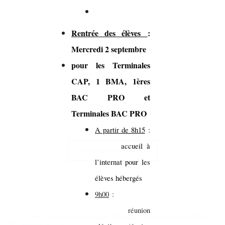
Rentrée des élèves
:
Mercredi 2 septembre
pour les Terminales
CAP, 1 BMA, 1ères
BAC PRO et
Je comprends que les données saisies ne seront utilisées qu'aux fins
Terminales BAC PRO
exclusives du traitement de ma demande de contact.
A partir de 8h15
:
accueil à
ENVOYER LE MESSAGE
l’internat pour les
élèves hébergés
9h00
:
réunion
Lycée professionnel Jean Monnet, 9 rue des Ursulines,