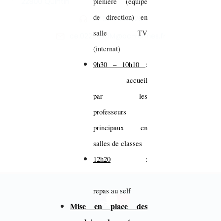
22800 Quintin
plénière (équipe
de direction) en
02.96.74.86.26
salle TV
ce.0220075M@ac-rennes.fr
(internat)
9h30 – 10h10
:
accueil
par les
professeurs
principaux en
salles de classes
12h20
:
repas au self
Mise en place des