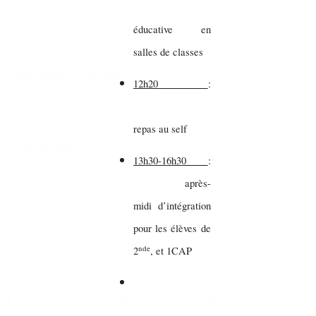
éducative en
salles de classes
12h20
:
repas au self
13h30-16h30
:
après-
midi d’intégration
pour les élèves de
nde
2
, et 1CAP
Je comprends que les données saisies ne seront utilisées qu'aux fins