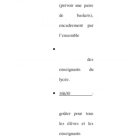
exclusives du traitement de ma demande de contact.
(prévoir une paire
de baskets),
ENVOYER LE MESSAGE
encadrement par
l’ensemble
des
Lycée professionnel Jean Monnet, 9 rue des Ursulines,
22800 Quintin
enseignants du
02.96.74.86.26
lycée.
ce.0220075M@ac-rennes.fr
16h30
:
goûter pour tous
les élèves et les
enseignants