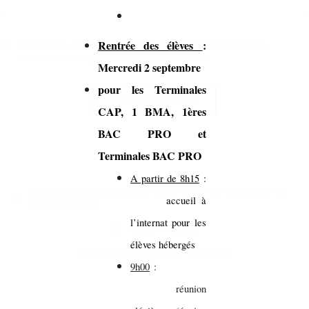
Je comprends que les données saisies ne seront utilisées qu'aux fins
Rentrée des élèves
:
exclusives du traitement de ma demande de contact.
Mercredi 2 septembre
pour les Terminales
ENVOYER LE MESSAGE
CAP, 1 BMA, 1ères
BAC PRO et
Terminales BAC PRO
A partir de 8h15
:
Lycée professionnel Jean Monnet, 9 rue des Ursulines,
accueil à
22800 Quintin
l’internat pour les
02.96.74.86.26
élèves hébergés
ce.0220075M@ac-rennes.fr
9h00
:
réunion