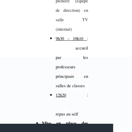
plénière (équipe
de direction) en
salle TV
(internat)
9h30 – 10h10
:
accueil
par les
professeurs
principaux en
salles de classes
© 2026
MENTIONS LÉGALES
•
LISTE DES ARTICLES
•
WEBSCO
12h20
:
INNOVATIONS™
repas au self
Mise en place des