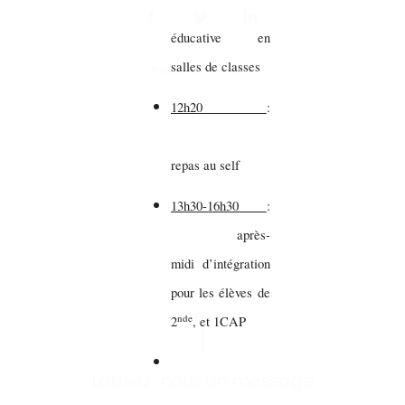
éducative en
salles de classes
Partager sur vos réseaux
12h20
:
repas au self
13h30-16h30
:
après-
midi d’intégration
pour les élèves de
nde
2
, et 1CAP
Laissez-nous un message