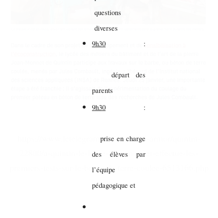
questions
diverses
9h30
:
départ des
parents
9h30
:
https://www.letelegramme.fr/cotes-d-armor/quintin-
prise en charge
22800/a-quintin-le-lycee-jean-monnet-effectue-les-
des élèves par
premiers-tests-sur-le-beton-de-terre-coulee-6513166.php
l’équipe
pédagogique et