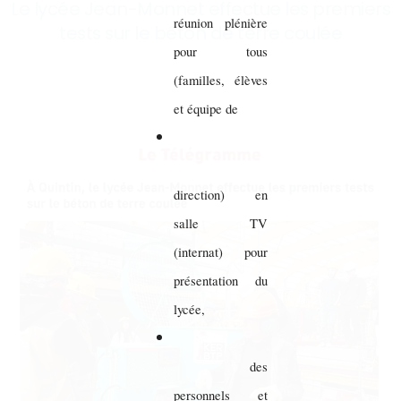
Le lycée Jean-Monnet effectue les premiers
réunion plénière
tests sur le béton de terre coulée
pour tous
(familles, élèves
et équipe de
direction) en
salle TV
(internat) pour
présentation du
lycée,
des
personnels et