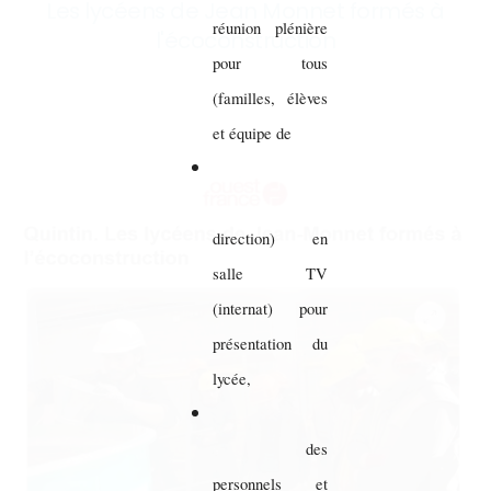
Les lycéens de Jean Monnet formés à
réunion plénière
l'écoconstruction
pour tous
(familles, élèves
et équipe de
direction) en
salle TV
(internat) pour
présentation du
lycée,
des
personnels et