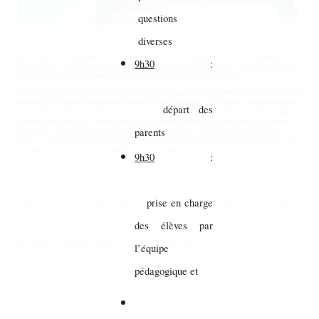
questions
diverses
9h30
:
départ des
parents
9h30
:
https://www.ouest-france.fr/bretagne/quintin-22800/les-
prise en charge
lyceens-de-jean-monnet-formes-a-lecoconstruction-
des élèves par
fd774d13-b4bd-4cd5-9693-63eac2519eea
l’équipe
pédagogique et