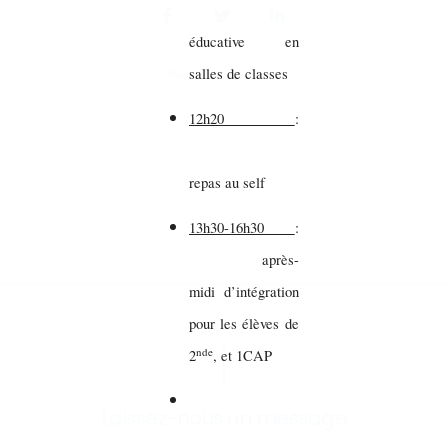
éducative en
salles de classes
Partager sur vos réseaux
12h20
:
repas au self
13h30-16h30
:
après-
midi d’intégration
pour les élèves de
nde
2
, et 1CAP
Laissez-nous un message