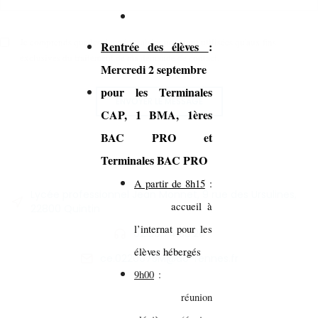
Je comprends que les données saisies ne seront utilisées qu'aux fins
Rentrée des élèves
:
exclusives du traitement de ma demande de contact.
Mercredi 2 septembre
pour les Terminales
ENVOYER LE MESSAGE
CAP, 1 BMA, 1ères
BAC PRO et
Terminales BAC PRO
A partir de 8h15
:
Lycée professionnel Jean Monnet, 9 rue des Ursulines,
accueil à
22800 Quintin
l’internat pour les
02.96.74.86.26
élèves hébergés
ce.0220075M@ac-rennes.fr
9h00
:
réunion