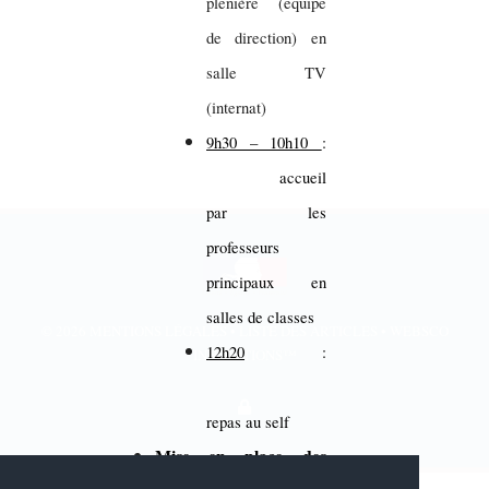
plénière (équipe
de direction) en
salle TV
(internat)
9h30 – 10h10
:
accueil
par les
professeurs
principaux en
salles de classes
© 2026
MENTIONS LÉGALES
•
LISTE DES ARTICLES
•
WEBSCO
12h20
:
INNOVATIONS™
repas au self
Mise en place des